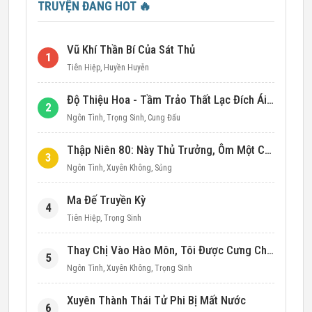
TRUYỆN ĐANG HOT
🔥
Vũ Khí Thần Bí Của Sát Thủ
1
Tiên Hiệp
,
Huyền Huyễn
Độ Thiệu Hoa - Tầm Trảo Thất Lạc Đích Ái Tình
2
Ngôn Tình
,
Trọng Sinh
,
Cung Đấu
Thập Niên 80: Này Thủ Trưởng, Ôm Một Cái Đi!
3
Ngôn Tình
,
Xuyên Không
,
Sủng
Ma Đế Truyền Kỳ
4
Tiên Hiệp
,
Trọng Sinh
Thay Chị Vào Hào Môn, Tôi Được Cưng Chiều Hết Mực (Thập Niên 90)
5
Ngôn Tình
,
Xuyên Không
,
Trọng Sinh
Xuyên Thành Thái Tử Phi Bị Mất Nước
6