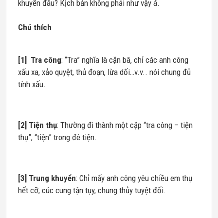
khuyển đâu? Kịch bản không phải như vậy á.
Chú thích
[1]
Tra công
: “Tra” nghĩa là cặn bã, chỉ các anh công
xấu xa, xảo quyệt, thủ đoạn, lừa dối…v.v.. nói chung đủ
tính xấu.
[2]
Tiện thụ
: Thường đi thành một cặp “tra công – tiện
thụ”, “tiện” trong đê tiện.
[3]
Trung khuyển
: Chỉ mấy anh công yêu chiều em thụ
hết cỡ, cúc cung tận tụy, chung thủy tuyệt đối.