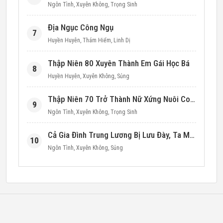
Ngôn Tình
,
Xuyên Không
,
Trọng Sinh
Địa Ngục Công Ngụ
7
Huyền Huyễn
,
Thám Hiểm
,
Linh Dị
Thập Niên 80 Xuyên Thành Em Gái Học Bá
8
Huyền Huyễn
,
Xuyên Không
,
Sủng
Thập Niên 70 Trở Thành Nữ Xứng Nuôi Con Làm Giàu
9
Ngôn Tình
,
Xuyên Không
,
Trọng Sinh
Cả Gia Đình Trung Lương Bị Lưu Đày, Ta Mang Không Gian Cứu Cả Nhà
10
Ngôn Tình
,
Xuyên Không
,
Sủng