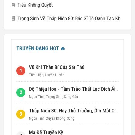
📘
Tiêu Không Quyết
📘
Trọng Sinh Về Thập Niên 80: Bác Sĩ Tô Oanh Tạc Khắp Nơi
TRUYỆN ĐANG HOT
🔥
Vũ Khí Thần Bí Của Sát Thủ
1
Tiên Hiệp
,
Huyền Huyễn
Độ Thiệu Hoa - Tầm Trảo Thất Lạc Đích Ái Tình
2
Ngôn Tình
,
Trọng Sinh
,
Cung Đấu
Thập Niên 80: Này Thủ Trưởng, Ôm Một Cái Đi!
3
Ngôn Tình
,
Xuyên Không
,
Sủng
Ma Đế Truyền Kỳ