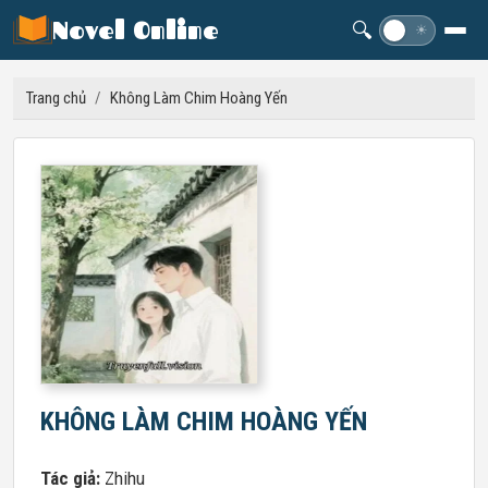
Novel Online
🔍
☽
☀
Trang chủ
/
Không Làm Chim Hoàng Yến
KHÔNG LÀM CHIM HOÀNG YẾN
Tác giả:
Zhihu