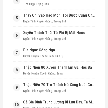
4
Tiên Hiệp
,
Trọng Sinh
Thay Chị Vào Hào Môn, Tôi Được Cưng Chiều Hết Mực (Thập Niên 90)
5
Ngôn Tình
,
Xuyên Không
,
Trọng Sinh
Xuyên Thành Thái Tử Phi Bị Mất Nước
6
Ngôn Tình
,
Xuyên Không
,
Trọng Sinh
Địa Ngục Công Ngụ
7
Huyền Huyễn
,
Thám Hiểm
,
Linh Dị
Thập Niên 80 Xuyên Thành Em Gái Học Bá
8
Huyền Huyễn
,
Xuyên Không
,
Sủng
Thập Niên 70 Trở Thành Nữ Xứng Nuôi Con Làm Giàu
9
Ngôn Tình
,
Xuyên Không
,
Trọng Sinh
Cả Gia Đình Trung Lương Bị Lưu Đày, Ta Mang Không Gian Cứu Cả Nhà
10