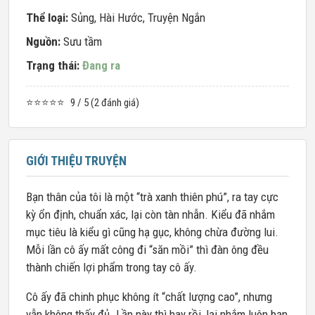
Thể loại:
Sủng
,
Hài Hước
,
Truyện Ngắn
Nguồn:
Sưu tầm
Trạng thái:
Đang ra
⭐⭐⭐⭐⭐
9 / 5 (2 đánh giá)
GIỚI THIỆU TRUYỆN
Bạn thân của tôi là một “trà xanh thiên phú”, ra tay cực
kỳ ổn định, chuẩn xác, lại còn tàn nhẫn. Kiểu đã nhắm
mục tiêu là kiểu gì cũng hạ gục, không chừa đường lui.
Mỗi lần cô ấy mất công đi “săn mồi” thì đàn ông đều
thành chiến lợi phẩm trong tay cô ấy.
Cô ấy đã chinh phục không ít “chất lượng cao”, nhưng
vẫn không thấy đủ. Lần này thì hay rồi, lại nhắm luôn bạn