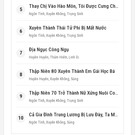
Thay Chị Vào Hào Môn, Tôi Được Cưng Chiều Hết Mực (Thập Niên 90)
5
Ngôn Tình
,
Xuyên Không
,
Trọng Sinh
Xuyên Thành Thái Tử Phi Bị Mất Nước
6
Ngôn Tình
,
Xuyên Không
,
Trọng Sinh
Địa Ngục Công Ngụ
7
Huyền Huyễn
,
Thám Hiểm
,
Linh Dị
Thập Niên 80 Xuyên Thành Em Gái Học Bá
8
Huyền Huyễn
,
Xuyên Không
,
Sủng
Thập Niên 70 Trở Thành Nữ Xứng Nuôi Con Làm Giàu
9
Ngôn Tình
,
Xuyên Không
,
Trọng Sinh
Cả Gia Đình Trung Lương Bị Lưu Đày, Ta Mang Không Gian Cứu Cả Nhà
10
Ngôn Tình
,
Xuyên Không
,
Sủng