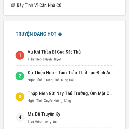
📘
Bẫy Tình Vì Căn Nhà Cũ
TRUYỆN ĐANG HOT
🔥
Vũ Khí Thần Bí Của Sát Thủ
1
Tiên Hiệp
,
Huyền Huyễn
Độ Thiệu Hoa - Tầm Trảo Thất Lạc Đích Ái Tình
2
Ngôn Tình
,
Trọng Sinh
,
Cung Đấu
Thập Niên 80: Này Thủ Trưởng, Ôm Một Cái Đi!
3
Ngôn Tình
,
Xuyên Không
,
Sủng
Ma Đế Truyền Kỳ
4
Tiên Hiệp
,
Trọng Sinh