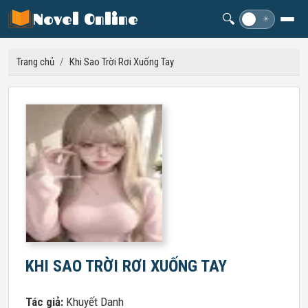
Novel Online
🔍
☽
☀
Trang chủ
/
Khi Sao Trời Rơi Xuống Tay
KHI SAO TRỜI RƠI XUỐNG TAY
Tác giả:
Khuyết Danh