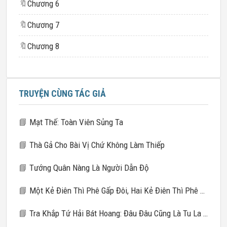
🔖
Chương 6
🔖
Chương 7
🔖
Chương 8
TRUYỆN CÙNG TÁC GIẢ
📘
Mạt Thế: Toàn Viên Sủng Ta
📘
Thà Gả Cho Bài Vị Chứ Không Làm Thiếp
📘
Tướng Quân Nàng Là Người Dẫn Độ
📘
Một Kẻ Điên Thì Phê Gấp Đôi, Hai Kẻ Điên Thì Phê Gấp Mười
📘
Tra Khắp Tứ Hải Bát Hoang: Đâu Đâu Cũng Là Tu La Tràng