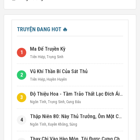
TRUYỆN ĐANG HOT
🔥
Ma Đế Truyền Kỳ
1
Tiên Hiệp
,
Trọng Sinh
Vũ Khí Thần Bí Của Sát Thủ
2
Tiên Hiệp
,
Huyền Huyễn
Độ Thiệu Hoa - Tầm Trảo Thất Lạc Đích Ái Tình
3
Ngôn Tình
,
Trọng Sinh
,
Cung Đấu
Thập Niên 80: Này Thủ Trưởng, Ôm Một Cái Đi!
4
Ngôn Tình
,
Xuyên Không
,
Sủng
Thay Chị Vào Hào Môn, Tôi Được Cưng Chiều Hết Mực (Thập Niên 90)