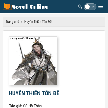
Novel Online
🔍
☽
☀
Trang chủ
/
Huyền Thiên Tôn Đế
HUYỀN THIÊN TÔN ĐẾ
Tác giả:
SS Hà Thần