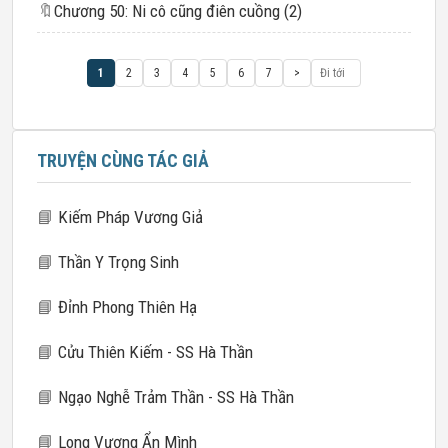
🔖
Chương 50: Ni cô cũng điên cuồng (2)
1
2
3
4
5
6
7
>
TRUYỆN CÙNG TÁC GIẢ
📘
Kiếm Pháp Vương Giả
📘
Thần Y Trọng Sinh
📘
Đỉnh Phong Thiên Hạ
📘
Cửu Thiên Kiếm - SS Hà Thần
📘
Ngạo Nghễ Trảm Thần - SS Hà Thần
📘
Long Vương Ẩn Mình