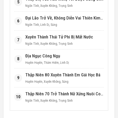
5
Ngôn Tình
,
Xuyên Không
,
Trọng Sinh
Đại Lão Trở Về, Không Diễn Vai Thiên Kim Giả Nữa
6
Ngôn Tình
,
Linh Dị
,
Sủng
Xuyên Thành Thái Tử Phi Bị Mất Nước
7
Ngôn Tình
,
Xuyên Không
,
Trọng Sinh
Địa Ngục Công Ngụ
8
Huyền Huyễn
,
Thám Hiểm
,
Linh Dị
Thập Niên 80 Xuyên Thành Em Gái Học Bá
9
Huyền Huyễn
,
Xuyên Không
,
Sủng
Thập Niên 70 Trở Thành Nữ Xứng Nuôi Con Làm Giàu
10
Ngôn Tình
,
Xuyên Không
,
Trọng Sinh