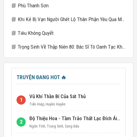
📘
Phù Thanh Sơn
📘
Khi Kẻ Bị Vạn Người Ghét Lộ Thân Phận Yêu Qua Mạng
📘
Tiêu Không Quyết
📘
Trọng Sinh Về Thập Niên 80: Bác Sĩ Tô Oanh Tạc Khắp Nơi
TRUYỆN ĐANG HOT
🔥
Vũ Khí Thần Bí Của Sát Thủ
1
Tiên Hiệp
,
Huyền Huyễn
Độ Thiệu Hoa - Tầm Trảo Thất Lạc Đích Ái Tình
2
Ngôn Tình
,
Trọng Sinh
,
Cung Đấu