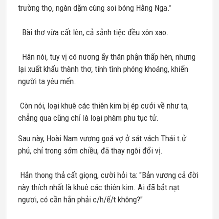
trường thọ, ngàn dặm cùng soi bóng Hằng Nga."
Bài thơ vừa cất lên, cả sảnh tiệc đều xôn xao.
Hắn nói, tuy vị cô nương ấy thân phận thấp hèn, nhưng
lại xuất khẩu thành thơ, tính tình phóng khoáng, khiến
người ta yêu mến.
Còn nói, loại khuê các thiên kim bị ép cưới về như ta,
chẳng qua cũng chỉ là loại phàm phu tục tử.
Sau này, Hoài Nam vương goá vợ ở sát vách Thái t.ử
phủ, chỉ trong sớm chiều, đã thay ngôi đổi vị.
Hắn thong thả cất giọng, cười hỏi ta: "Bản vương cả đời
này thích nhất là khuê các thiên kim. Ai đã bắt nạt
ngươi, có cần hắn phải c/h/ế/t không?"