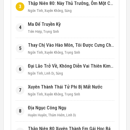
Thập Niên 80: Này Thủ Trưởng, Ôm Một Cái Đi!
3
Ngôn Tình
,
Xuyên Không
,
Sủng
Ma Đế Truyền Kỳ
4
Tiên Hiệp
,
Trọng Sinh
Thay Chị Vào Hào Môn, Tôi Được Cưng Chiều Hết Mực (Thập Niên 90)
5
Ngôn Tình
,
Xuyên Không
,
Trọng Sinh
Đại Lão Trở Về, Không Diễn Vai Thiên Kim Giả Nữa
6
Ngôn Tình
,
Linh Dị
,
Sủng
Xuyên Thành Thái Tử Phi Bị Mất Nước
7
Ngôn Tình
,
Xuyên Không
,
Trọng Sinh
Địa Ngục Công Ngụ
8
Huyền Huyễn
,
Thám Hiểm
,
Linh Dị
Thập Niên 80 Xuyên Thành Em Gái Học Bá