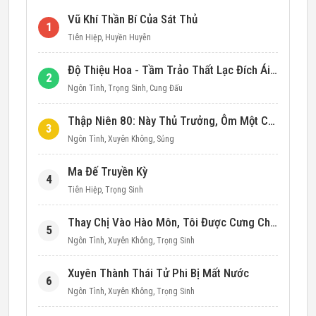
Vũ Khí Thần Bí Của Sát Thủ
1
Tiên Hiệp
,
Huyền Huyễn
Độ Thiệu Hoa - Tầm Trảo Thất Lạc Đích Ái Tình
2
Ngôn Tình
,
Trọng Sinh
,
Cung Đấu
Thập Niên 80: Này Thủ Trưởng, Ôm Một Cái Đi!
3
Ngôn Tình
,
Xuyên Không
,
Sủng
Ma Đế Truyền Kỳ
4
Tiên Hiệp
,
Trọng Sinh
Thay Chị Vào Hào Môn, Tôi Được Cưng Chiều Hết Mực (Thập Niên 90)
5
Ngôn Tình
,
Xuyên Không
,
Trọng Sinh
Xuyên Thành Thái Tử Phi Bị Mất Nước
6
Ngôn Tình
,
Xuyên Không
,
Trọng Sinh