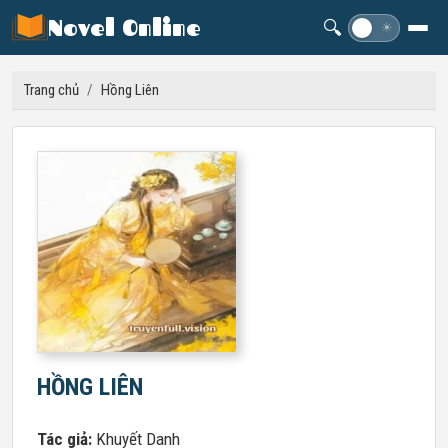
Novel Online
🔍
☽
☀
Trang chủ
/
Hồng Liên
HỒNG LIÊN
Tác giả:
Khuyết Danh