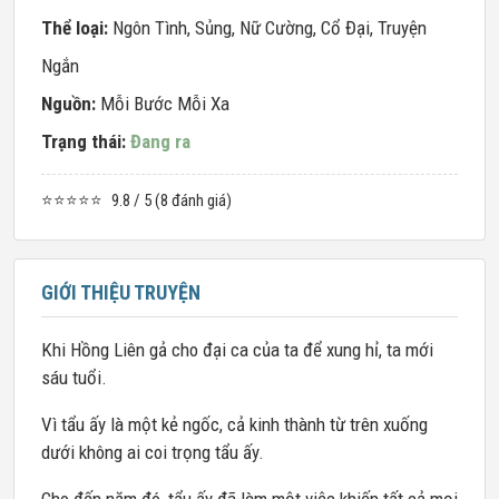
Thể loại:
Ngôn Tình
,
Sủng
,
Nữ Cường
,
Cổ Đại
,
Truyện
Ngắn
Nguồn:
Mỗi Bước Mỗi Xa
Trạng thái:
Đang ra
⭐⭐⭐⭐⭐
9.8 / 5 (8 đánh giá)
GIỚI THIỆU TRUYỆN
Khi Hồng Liên gả cho đại ca của ta để xung hỉ, ta mới
sáu tuổi.
Vì tẩu ấy là một kẻ ngốc, cả kinh thành từ trên xuống
dưới không ai coi trọng tẩu ấy.