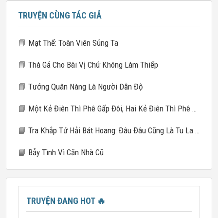
TRUYỆN CÙNG TÁC GIẢ
📘
Mạt Thế: Toàn Viên Sủng Ta
📘
Thà Gả Cho Bài Vị Chứ Không Làm Thiếp
📘
Tướng Quân Nàng Là Người Dẫn Độ
📘
Một Kẻ Điên Thì Phê Gấp Đôi, Hai Kẻ Điên Thì Phê Gấp Mười
📘
Tra Khắp Tứ Hải Bát Hoang: Đâu Đâu Cũng Là Tu La Tràng
📘
Bẫy Tình Vì Căn Nhà Cũ
TRUYỆN ĐANG HOT
🔥