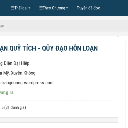
☰
Thể loại
☰
Theo Chương
Truyện đã đọc
▼
▼
oạn
ẠN QUỸ TÍCH - QŨY ĐẠO HỖN LOẠN
g Diện Đại Hiệp
m Mỹ
,
Xuyên Không
htrangduong.wordpress.com
Đang ra
/ 5 (31 đánh giá)