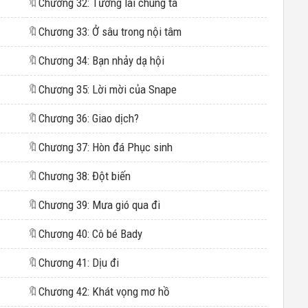
🔖
Chương 32: Tương lai chúng ta
🔖
Chương 33: Ở sâu trong nội tâm
🔖
Chương 34: Bạn nhảy dạ hội
🔖
Chương 35: Lời mời của Snape
🔖
Chương 36: Giao dịch?
🔖
Chương 37: Hòn đá Phục sinh
🔖
Chương 38: Đột biến
🔖
Chương 39: Mưa gió qua đi
🔖
Chương 40: Cô bé Bady
🔖
Chương 41: Dịu đi
🔖
Chương 42: Khát vọng mơ hồ