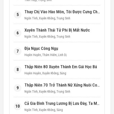
Tiên Hiệp
,
Trọng Sinh
Thay Chị Vào Hào Môn, Tôi Được Cưng Chiều Hết Mực (Thập Niên 90)
5
Ngôn Tình
,
Xuyên Không
,
Trọng Sinh
Xuyên Thành Thái Tử Phi Bị Mất Nước
6
Ngôn Tình
,
Xuyên Không
,
Trọng Sinh
Địa Ngục Công Ngụ
7
Huyền Huyễn
,
Thám Hiểm
,
Linh Dị
Thập Niên 80 Xuyên Thành Em Gái Học Bá
8
Huyền Huyễn
,
Xuyên Không
,
Sủng
Thập Niên 70 Trở Thành Nữ Xứng Nuôi Con Làm Giàu
9
Ngôn Tình
,
Xuyên Không
,
Trọng Sinh
Cả Gia Đình Trung Lương Bị Lưu Đày, Ta Mang Không Gian Cứu Cả Nhà
10
Ngôn Tình
,
Xuyên Không
,
Sủng