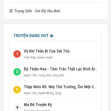
📘
Trọng Sinh - Em Đã Yêu Anh
TRUYỆN ĐANG HOT
🔥
Vũ Khí Thần Bí Của Sát Thủ
1
Tiên Hiệp
,
Huyền Huyễn
Độ Thiệu Hoa - Tầm Trảo Thất Lạc Đích Ái Tình
2
Ngôn Tình
,
Trọng Sinh
,
Cung Đấu
Thập Niên 80: Này Thủ Trưởng, Ôm Một Cái Đi!
3
Ngôn Tình
,
Xuyên Không
,
Sủng
Ma Đế Truyền Kỳ
4