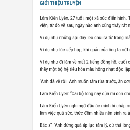
GIỚI THIỆU TRUYỆN
Lâm Kiến Uyên, 27 tuổi, một xã súc điển hình. 
viện, từ đó về sau, ngày nào anh cũng thấy rất n
Ví dụ như những sợi dây leo chui ra từ tròng m
Ví dụ như lúc sếp họp, khí quản của ông ta nứt
Ví dụ như đi làm về mất 2 tiếng đồng hồ, cuối 
thấy một bộ hệ tiêu hóa màu hồng nhạt độc lập
“Anh đã về rồi. Anh muốn tắm rửa trước, ăn cơm
Lâm Kiến Uyên: “Cái bộ lòng này của mi còn ch
Lâm Kiến Uyên nghi ngờ đầu óc mình bị chập mạ
làm việc quá sức, thức đêm nhiều nên sinh ra ảo
Bác sĩ: “Anh đừng quá áp lực tâm lý, cứ thả lỏn