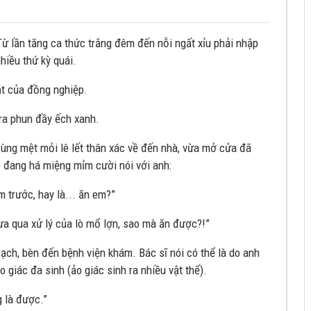
Từ lần tăng ca thức trắng đêm đến nỗi ngất xỉu phải nhập
hiều thứ kỳ quái.
ắt của đồng nghiệp.
 ra phun đầy ếch xanh.
cùng mệt mỏi lê lết thân xác về đến nhà, vừa mở cửa đã
 đang há miệng mỉm cười nói với anh:
 trước, hay là... ăn em?”
ưa qua xử lý của lò mổ lợn, sao mà ăn được?!”
ch, bèn đến bệnh viện khám. Bác sĩ nói có thể là do anh
 giác đa sinh (ảo giác sinh ra nhiều vật thể).
g là được.”