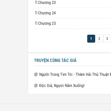
🔖
Chương 23
🔖
Chương 24
🔖
Chương 25
1
2
3
TRUYỆN CÙNG TÁC GIẢ
📘
Người Trong Tim Tôi - Thâm Hải Thủ Thuật 
📘
Độc Giả, Ngươi Nằm Xuống!