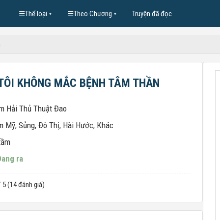
☰
Thể loại
☰
Theo Chương
Truyện đã đọc
▼
▼
n
TÔI KHÔNG MẮC BỆNH TÂM THẦN
m Hải Thủ Thuật Đao
m Mỹ
,
Sủng
,
Đô Thị
,
Hài Hước
,
Khác
tầm
Đang ra
/ 5 (14 đánh giá)