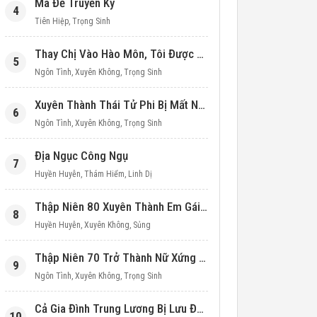
Ma Đế Truyền Kỳ
4
Tiên Hiệp
,
Trọng Sinh
Thay Chị Vào Hào Môn, Tôi Được Cưng Chiều Hết Mực (Thập Niên 90)
5
Ngôn Tình
,
Xuyên Không
,
Trọng Sinh
Xuyên Thành Thái Tử Phi Bị Mất Nước
6
Ngôn Tình
,
Xuyên Không
,
Trọng Sinh
Địa Ngục Công Ngụ
7
Huyền Huyễn
,
Thám Hiểm
,
Linh Dị
Thập Niên 80 Xuyên Thành Em Gái Học Bá
8
Huyền Huyễn
,
Xuyên Không
,
Sủng
Thập Niên 70 Trở Thành Nữ Xứng Nuôi Con Làm Giàu
9
Ngôn Tình
,
Xuyên Không
,
Trọng Sinh
Cả Gia Đình Trung Lương Bị Lưu Đày, Ta Mang Không Gian Cứu Cả Nhà
10