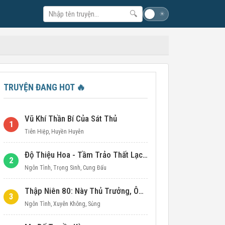
🔍
☽
☀
TRUYỆN ĐANG HOT
🔥
Vũ Khí Thần Bí Của Sát Thủ
1
Tiên Hiệp
,
Huyền Huyễn
Độ Thiệu Hoa - Tầm Trảo Thất Lạc Đích Ái Tình
2
Ngôn Tình
,
Trọng Sinh
,
Cung Đấu
Thập Niên 80: Này Thủ Trưởng, Ôm Một Cái Đi!
3
Ngôn Tình
,
Xuyên Không
,
Sủng