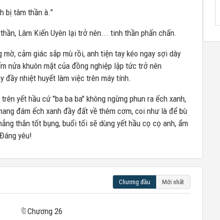
 bị tâm thần à.”
hần, Lâm Kiến Uyên lại trở nên... tinh thần phấn chấn.
mờ, cảm giác sắp mù rồi, anh tiện tay kéo ngay sợi dây
ếm nửa khuôn mặt của đồng nghiệp lập tức trở nên
tay đầy nhiệt huyết làm việc trên máy tính.
trên yết hầu cứ "ba ba ba" không ngừng phun ra ếch xanh,
 mang đám ếch xanh đầy đất về thêm cơm, coi như là để bù
 thẳng thắn tốt bụng, buổi tối sẽ dùng yết hầu cọ cọ anh, ẩm
 Đáng yêu!
Chương đầu
Mới nhất
🔖
Chương 26