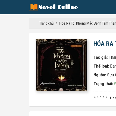
Novel Online
Trang chủ
/
Hóa Ra Tôi Không Mắc Bệnh Tâm Thầ
HÓA RA 
Tác giả:
Thâ
Thể loại:
Đa
Nguồn:
Sưu 
Trạng thái:
⭐⭐⭐⭐⭐
9.7 