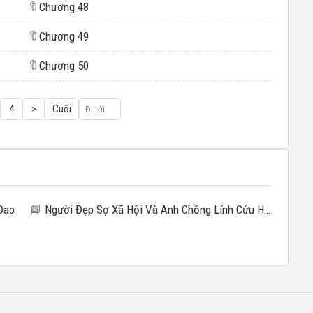
🔖
Chương 48
🔖
Chương 49
🔖
Chương 50
4
>
Cuối
Đao
📘
Người Đẹp Sợ Xã Hội Và Anh Chồng Lính Cứu Hỏa