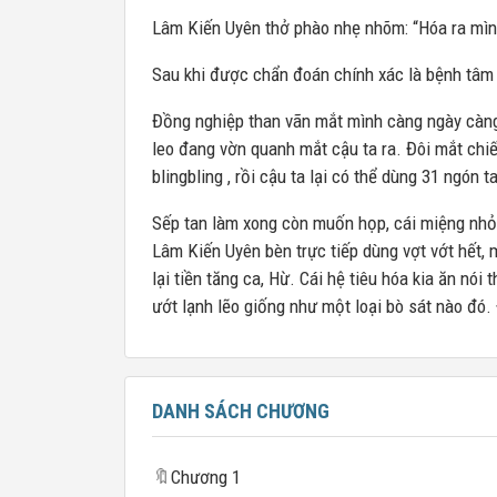
Lâm Kiến Uyên thở phào nhẹ nhõm: “Hóa ra mình
Sau khi được chẩn đoán chính xác là bệnh tâm t
Đồng nghiệp than vãn mắt mình càng ngày càng 
leo đang vờn quanh mắt cậu ta ra. Đôi mắt chi
blingbling , rồi cậu ta lại có thể dùng 31 ngón 
Sếp tan làm xong còn muốn họp, cái miệng nhỏ 
Lâm Kiến Uyên bèn trực tiếp dùng vợt vớt hết,
lại tiền tăng ca, Hừ. Cái hệ tiêu hóa kia ăn nói
ướt lạnh lẽo giống như một loại bò sát nào đó.
DANH SÁCH CHƯƠNG
🔖
Chương 1