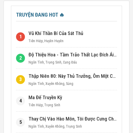
TRUYỆN ĐANG HOT
🔥
Vũ Khí Thần Bí Của Sát Thủ
1
Tiên Hiệp
,
Huyền Huyễn
Độ Thiệu Hoa - Tầm Trảo Thất Lạc Đích Ái Tình
2
Ngôn Tình
,
Trọng Sinh
,
Cung Đấu
Thập Niên 80: Này Thủ Trưởng, Ôm Một Cái Đi!
3
Ngôn Tình
,
Xuyên Không
,
Sủng
Ma Đế Truyền Kỳ
4
Tiên Hiệp
,
Trọng Sinh
Thay Chị Vào Hào Môn, Tôi Được Cưng Chiều Hết Mực (Thập Niên 90)
5
Ngôn Tình
,
Xuyên Không
,
Trọng Sinh