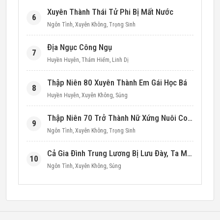
Xuyên Thành Thái Tử Phi Bị Mất Nước
6
Ngôn Tình
,
Xuyên Không
,
Trọng Sinh
Địa Ngục Công Ngụ
7
Huyền Huyễn
,
Thám Hiểm
,
Linh Dị
Thập Niên 80 Xuyên Thành Em Gái Học Bá
8
Huyền Huyễn
,
Xuyên Không
,
Sủng
Thập Niên 70 Trở Thành Nữ Xứng Nuôi Con Làm Giàu
9
Ngôn Tình
,
Xuyên Không
,
Trọng Sinh
Cả Gia Đình Trung Lương Bị Lưu Đày, Ta Mang Không Gian Cứu Cả Nhà
10
Ngôn Tình
,
Xuyên Không
,
Sủng