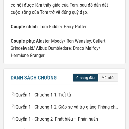
cơ hội được làm thầy giáo của Tom, sau đó dẫn dắt
cuộc sống của Tom trở về đúng quỹ đạo.
Couple chính
: Tom Riddle/ Harry Potter.
Couple phụ:
Alastor Moody/ Ron Weasley; Gellert
Grindelwald/ Albus Dumbledore; Draco Malfoy/
Hermione Granger.
DANH SÁCH CHƯƠNG
Chương đầu
Mới nhất
🔖
Quyển 1 - Chương 1-1: Tiết tử
🔖
Quyển 1 - Chương 1-2: Giáo sư và trợ giảng Phòng chống Nghệ thuật Hắc ám mới
🔖
Quyển 1 - Chương 2: Phát biểu – Phản huấn