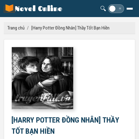
Novel Online
🔍
☽
☀
Trang chủ
/
[Harry Potter Đồng Nhân] Thầy Tốt Bạn Hiền
[HARRY POTTER ĐỒNG NHÂN] THẦY
TỐT BẠN HIỀN