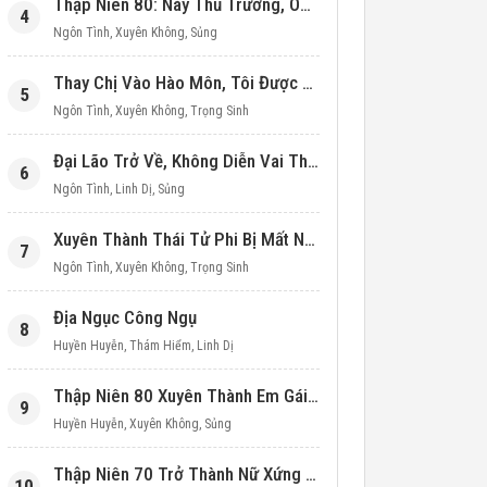
Thập Niên 80: Này Thủ Trưởng, Ôm Một Cái Đi!
4
Ngôn Tình
,
Xuyên Không
,
Sủng
Thay Chị Vào Hào Môn, Tôi Được Cưng Chiều Hết Mực (Thập Niên 90)
5
Ngôn Tình
,
Xuyên Không
,
Trọng Sinh
Đại Lão Trở Về, Không Diễn Vai Thiên Kim Giả Nữa
6
Ngôn Tình
,
Linh Dị
,
Sủng
Xuyên Thành Thái Tử Phi Bị Mất Nước
7
Ngôn Tình
,
Xuyên Không
,
Trọng Sinh
Địa Ngục Công Ngụ
8
Huyền Huyễn
,
Thám Hiểm
,
Linh Dị
Thập Niên 80 Xuyên Thành Em Gái Học Bá
9
Huyền Huyễn
,
Xuyên Không
,
Sủng
Thập Niên 70 Trở Thành Nữ Xứng Nuôi Con Làm Giàu
10