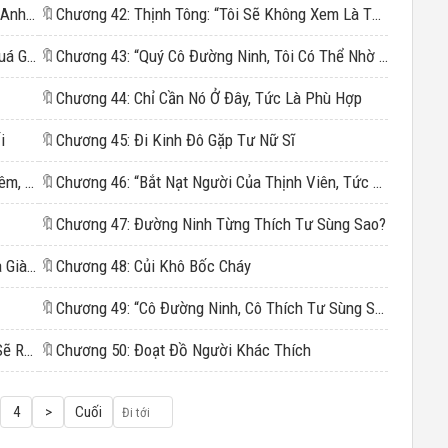
Chương 17: “Thịnh Tiên Sinh, Em Có Thể Ôm Anh Một Cái Không?”
🔖
Chương 42: Thịnh Tông: “Tôi Sẽ Không Xem Là Thật.”
Chương 18: Đường Ninh: Tối Qua Là Cô Đã Quá Giới Hạn
🔖
Chương 43: “Quý Cô Đường Ninh, Tôi Có Thể Nhờ Em Giúp Một Việc Không?”
🔖
Chương 44: Chỉ Cần Nó Ở Đây, Tức Là Phù Hợp
i
🔖
Chương 45: Đi Kinh Đô Gặp Tư Nữ Sĩ
Chương 21: “Gia Giáo Nhà Họ Tư Không Nghiêm, Làm Đứa Trẻ Nhà Tôi Sợ.”
🔖
Chương 46: “Bắt Nạt Người Của Thịnh Viên, Tức Là Tát Vào Mặt Thịnh Tông Tôi.”
🔖
Chương 47: Đường Ninh Từng Thích Tư Sùng Sao?
Chương 23: Thịnh Tông: “Chắc Là Vì Tôi Chưa Già Đến Mức Hoa Mắt?”
🔖
Chương 48: Củi Khô Bốc Cháy
🔖
Chương 49: “Cô Đường Ninh, Cô Thích Tư Sùng Sao?”
Chương 25: Đường Ninh: “…… Con Nhất Định Sẽ Rất Kính Trọng Và Hiếu Thảo Với Anh Ấy!”
🔖
Chương 50: Đoạt Đồ Người Khác Thích
4
>
Cuối