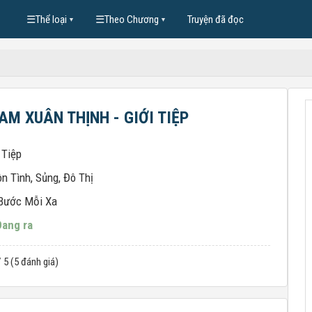
☰
Thể loại
☰
Theo Chương
Truyện đã đọc
▼
▼
AM XUÂN THỊNH - GIỚI TIỆP
 Tiệp
n Tình
,
Sủng
,
Đô Thị
Bước Mỗi Xa
Đang ra
/ 5 (5 đánh giá)