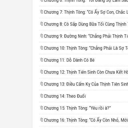
🔖
Chương 6: Thịnh Tông: “Tôi Đáng Sợ Lắm Sa
🔖
🔖
🔖
🔖
🔖
Chương 11: Dỗ Dành Cô Bé
🔖
🔖
Chương 13: Điều Cấm Kỵ Của Thịnh Tiên Sin
🔖
Chương 14: Theo Đuổi
🔖
Chương 15: Thịnh Tông: “Yêu rồi à?”
🔖