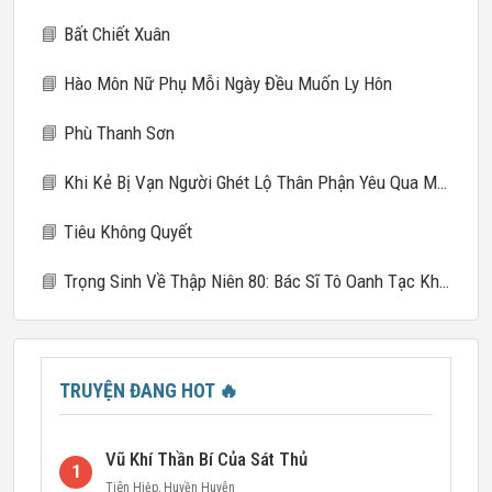
📘
Bất Chiết Xuân
📘
Hào Môn Nữ Phụ Mỗi Ngày Đều Muốn Ly Hôn
📘
Phù Thanh Sơn
📘
Khi Kẻ Bị Vạn Người Ghét Lộ Thân Phận Yêu Qua Mạng
📘
Tiêu Không Quyết
📘
Trọng Sinh Về Thập Niên 80: Bác Sĩ Tô Oanh Tạc Khắp Nơi
TRUYỆN ĐANG HOT
🔥
Vũ Khí Thần Bí Của Sát Thủ
1
Tiên Hiệp
,
Huyền Huyễn