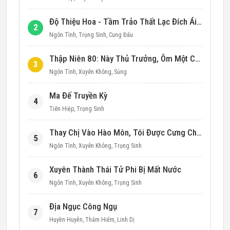
Độ Thiệu Hoa - Tầm Trảo Thất Lạc Đích Ái Tình
2
Ngôn Tình
,
Trọng Sinh
,
Cung Đấu
Thập Niên 80: Này Thủ Trưởng, Ôm Một Cái Đi!
3
Ngôn Tình
,
Xuyên Không
,
Sủng
Ma Đế Truyền Kỳ
4
Tiên Hiệp
,
Trọng Sinh
Thay Chị Vào Hào Môn, Tôi Được Cưng Chiều Hết Mực (Thập Niên 90)
5
Ngôn Tình
,
Xuyên Không
,
Trọng Sinh
Xuyên Thành Thái Tử Phi Bị Mất Nước
6
Ngôn Tình
,
Xuyên Không
,
Trọng Sinh
Địa Ngục Công Ngụ
7
Huyền Huyễn
,
Thám Hiểm
,
Linh Dị