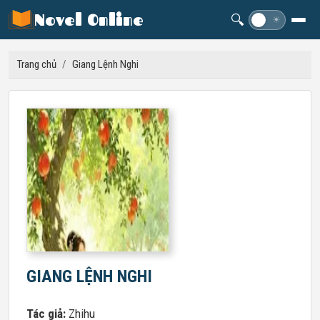
Novel Online
🔍
☽
☀
Trang chủ
/
Giang Lệnh Nghi
GIANG LỆNH NGHI
Tác giả:
Zhihu