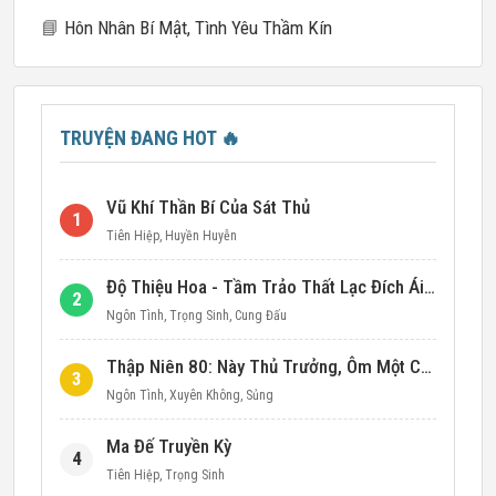
📘
Hôn Nhân Bí Mật, Tình Yêu Thầm Kín
TRUYỆN ĐANG HOT
🔥
Vũ Khí Thần Bí Của Sát Thủ
1
Tiên Hiệp
,
Huyền Huyễn
Độ Thiệu Hoa - Tầm Trảo Thất Lạc Đích Ái Tình
2
Ngôn Tình
,
Trọng Sinh
,
Cung Đấu
Thập Niên 80: Này Thủ Trưởng, Ôm Một Cái Đi!
3
Ngôn Tình
,
Xuyên Không
,
Sủng
Ma Đế Truyền Kỳ
4
Tiên Hiệp
,
Trọng Sinh