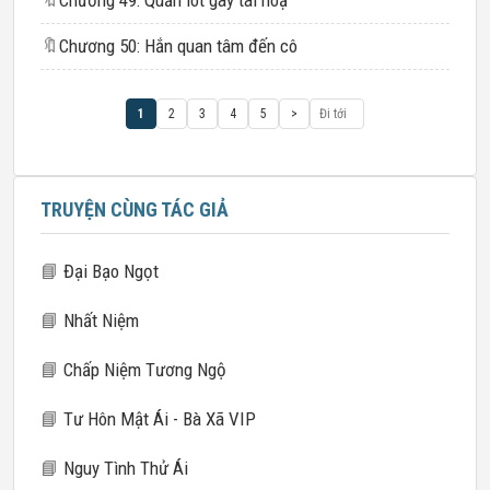
🔖
Chương 49: Quần lót gây tai hoạ
🔖
Chương 50: Hắn quan tâm đến cô
1
2
3
4
5
>
TRUYỆN CÙNG TÁC GIẢ
📘
Đại Bạo Ngọt
📘
Nhất Niệm
📘
Chấp Niệm Tương Ngộ
📘
Tư Hôn Mật Ái - Bà Xã VIP
📘
Nguy Tình Thử Ái