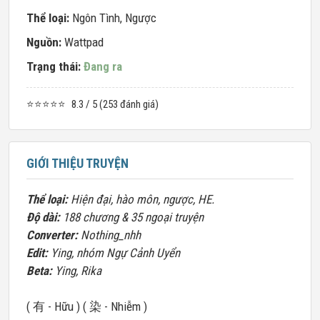
Thể loại:
Ngôn Tình
,
Ngược
Nguồn:
Wattpad
Trạng thái:
Đang ra
⭐⭐⭐⭐⭐
8.3 / 5 (253 đánh giá)
GIỚI THIỆU TRUYỆN
Thể loại:
Hiện đại, hào môn, ngược, HE.
Độ dài:
188 chương & 35 ngoại truyện
Converter:
Nothing_nhh
Edit:
Ying, nhóm Ngự Cảnh Uyển
Beta:
Ying, Rika
( 有 - Hữu ) ( 染 - Nhiễm )