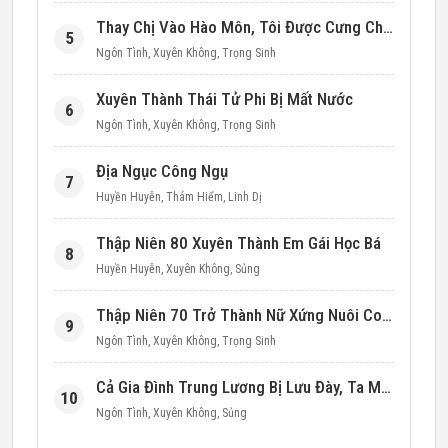
Thay Chị Vào Hào Môn, Tôi Được Cưng Chiều Hết Mực (Thập Niên 90)
5
Ngôn Tình
,
Xuyên Không
,
Trọng Sinh
Xuyên Thành Thái Tử Phi Bị Mất Nước
6
Ngôn Tình
,
Xuyên Không
,
Trọng Sinh
Địa Ngục Công Ngụ
7
Huyền Huyễn
,
Thám Hiểm
,
Linh Dị
Thập Niên 80 Xuyên Thành Em Gái Học Bá
8
Huyền Huyễn
,
Xuyên Không
,
Sủng
Thập Niên 70 Trở Thành Nữ Xứng Nuôi Con Làm Giàu
9
Ngôn Tình
,
Xuyên Không
,
Trọng Sinh
Cả Gia Đình Trung Lương Bị Lưu Đày, Ta Mang Không Gian Cứu Cả Nhà
10
Ngôn Tình
,
Xuyên Không
,
Sủng