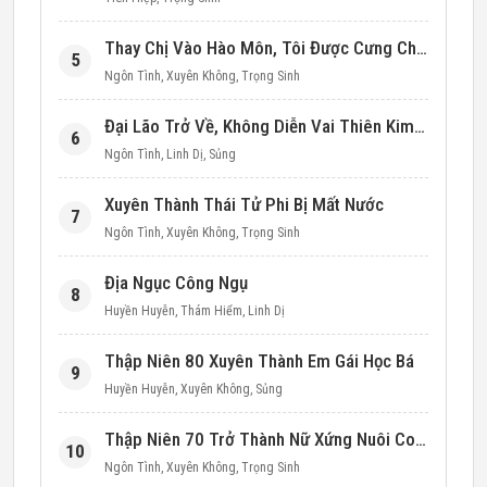
Thay Chị Vào Hào Môn, Tôi Được Cưng Chiều Hết Mực (Thập Niên 90)
5
Ngôn Tình
,
Xuyên Không
,
Trọng Sinh
Đại Lão Trở Về, Không Diễn Vai Thiên Kim Giả Nữa
6
Ngôn Tình
,
Linh Dị
,
Sủng
Xuyên Thành Thái Tử Phi Bị Mất Nước
7
Ngôn Tình
,
Xuyên Không
,
Trọng Sinh
Địa Ngục Công Ngụ
8
Huyền Huyễn
,
Thám Hiểm
,
Linh Dị
Thập Niên 80 Xuyên Thành Em Gái Học Bá
9
Huyền Huyễn
,
Xuyên Không
,
Sủng
Thập Niên 70 Trở Thành Nữ Xứng Nuôi Con Làm Giàu
10
Ngôn Tình
,
Xuyên Không
,
Trọng Sinh