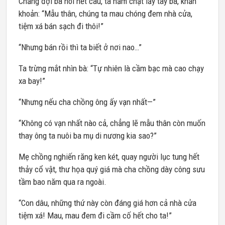
Chẳng đợi bà nói hết câu, ta nắm chặt lấy tay bà, khẩn
khoản: “Mẫu thân, chúng ta mau chóng đem nhà cửa,
tiệm xá bán sạch đi thôi!”
“Nhưng bán rồi thì ta biết ở nơi nao…”
Ta trừng mắt nhìn bà: “Tự nhiên là cầm bạc mà cao chạy
xa bay!”
“Nhưng nếu cha chồng ông ấy vạn nhất—”
“Không có vạn nhất nào cả, chẳng lẽ mẫu thân còn muốn
thay ông ta nuôi ba mụ di nương kia sao?”
Mẹ chồng nghiến răng ken két, quay người lục tung hết
thảy cổ vật, thư họa quý giá mà cha chồng dày công sưu
tầm bao năm qua ra ngoài.
“Con dâu, những thứ này còn đáng giá hơn cả nhà cửa
tiệm xá! Mau, mau đem đi cầm cố hết cho ta!”