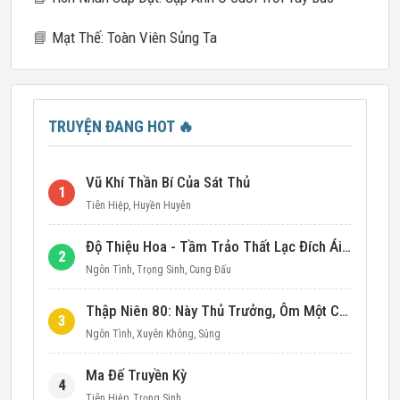
📘
Mạt Thế: Toàn Viên Sủng Ta
TRUYỆN ĐANG HOT
🔥
Vũ Khí Thần Bí Của Sát Thủ
1
Tiên Hiệp
,
Huyền Huyễn
Độ Thiệu Hoa - Tầm Trảo Thất Lạc Đích Ái Tình
2
Ngôn Tình
,
Trọng Sinh
,
Cung Đấu
Thập Niên 80: Này Thủ Trưởng, Ôm Một Cái Đi!
3
Ngôn Tình
,
Xuyên Không
,
Sủng
Ma Đế Truyền Kỳ
4
Tiên Hiệp
,
Trọng Sinh