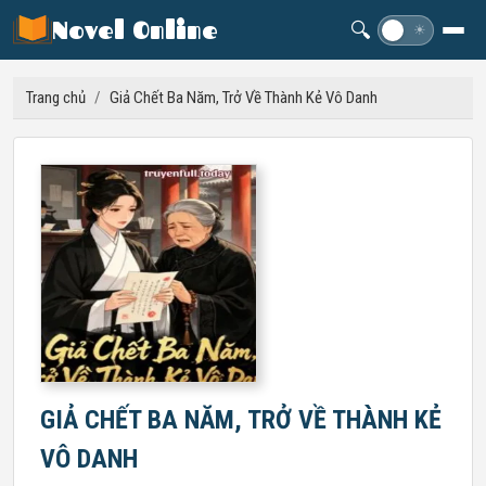
Novel Online
🔍
☽
☀
Trang chủ
/
Giả Chết Ba Năm, Trở Về Thành Kẻ Vô Danh
GIẢ CHẾT BA NĂM, TRỞ VỀ THÀNH KẺ
VÔ DANH