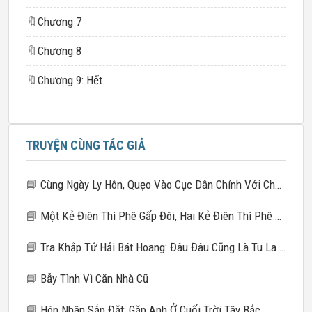
🔖
Chương 7
🔖
Chương 8
🔖
Chương 9: Hết
TRUYỆN CÙNG TÁC GIẢ
📘
Cùng Ngày Ly Hôn, Quẹo Vào Cục Dân Chính Với Chú Nhỏ Của Chồng Cũ
📘
Một Kẻ Điên Thì Phê Gấp Đôi, Hai Kẻ Điên Thì Phê Gấp Mười
📘
Tra Khắp Tứ Hải Bát Hoang: Đâu Đâu Cũng Là Tu La Tràng
📘
Bẫy Tình Vì Căn Nhà Cũ
📘
Hôn Nhân Sắp Đặt: Gặp Anh Ở Cuối Trời Tây Bắc