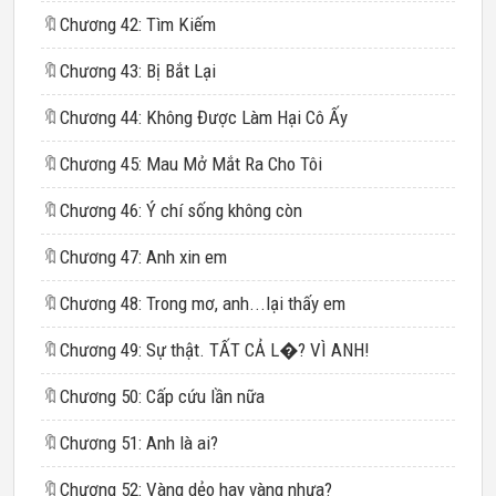
🔖
Chương 42: Tìm Kiếm
🔖
Chương 43: Bị Bắt Lại
🔖
Chương 44: Không Được Làm Hại Cô Ấy
🔖
Chương 45: Mau Mở Mắt Ra Cho Tôi
🔖
Chương 46: Ý chí sống không còn
🔖
Chương 47: Anh xin em
🔖
Chương 48: Trong mơ, anh...lại thấy em
🔖
Chương 49: Sự thật. TẤT CẢ L�? VÌ ANH!
🔖
Chương 50: Cấp cứu lần nữa
🔖
Chương 51: Anh là ai?
🔖
Chương 52: Vàng dẻo hay vàng nhựa?