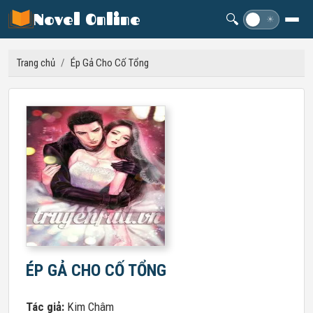
Novel Online
🔍
☽
☀
Trang chủ
/
Ép Gả Cho Cố Tổng
ÉP GẢ CHO CỐ TỔNG
Tác giả:
Kim Châm