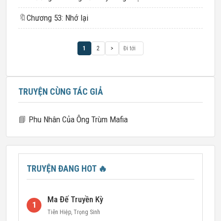
🔖
Chương 53: Nhớ lại
1
2
>
TRUYỆN CÙNG TÁC GIẢ
📘
Phu Nhân Của Ông Trùm Mafia
TRUYỆN ĐANG HOT
🔥
Ma Đế Truyền Kỳ
1
Tiên Hiệp
,
Trọng Sinh