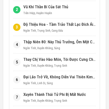
Vũ Khí Thần Bí Của Sát Thủ
2
Tiên Hiệp
,
Huyền Huyễn
Độ Thiệu Hoa - Tầm Trảo Thất Lạc Đích Ái Tình
3
Ngôn Tình
,
Trọng Sinh
,
Cung Đấu
Thập Niên 80: Này Thủ Trưởng, Ôm Một Cái Đi!
4
Ngôn Tình
,
Xuyên Không
,
Sủng
Thay Chị Vào Hào Môn, Tôi Được Cưng Chiều Hết Mực (Thập Niên 90)
5
Ngôn Tình
,
Xuyên Không
,
Trọng Sinh
Đại Lão Trở Về, Không Diễn Vai Thiên Kim Giả Nữa
6
Ngôn Tình
,
Linh Dị
,
Sủng
Xuyên Thành Thái Tử Phi Bị Mất Nước
7
Ngôn Tình
,
Xuyên Không
,
Trọng Sinh