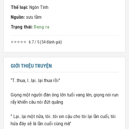
Thể loại:
Ngôn Tình
Nguồn:
sưu tầm
Trạng thái:
Đang ra
⭐⭐⭐⭐⭐
6.7 / 5 (54 đánh giá)
GIỚI THIỆU TRUYỆN
“T…thua, l…lại…lại thua rồi”
Giọng một người đàn ông lớn tuổi vang lên, giọng nói run
rẩy khiến câu nói đứt quãng
" Lại…lại một nữa, tôi…tôi xin cậu cho tôi lại lần cuối, tôi
hứa đây sẽ là lần cuối cùng mà"