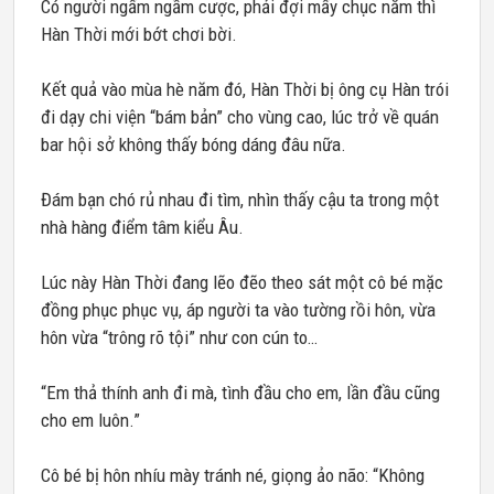
Có người ngấm ngầm cược, phải đợi mấy chục năm thì
Hàn Thời mới bớt chơi bời.
Kết quả vào mùa hè năm đó, Hàn Thời bị ông cụ Hàn trói
đi dạy chi viện “bám bản” cho vùng cao, lúc trở về quán
bar hội sở không thấy bóng dáng đâu nữa.
Đám bạn chó rủ nhau đi tìm, nhìn thấy cậu ta trong một
nhà hàng điểm tâm kiểu Âu.
Lúc này Hàn Thời đang lẽo đẽo theo sát một cô bé mặc
đồng phục phục vụ, áp người ta vào tường rồi hôn, vừa
hôn vừa “trông rõ tội” như con cún to…
“Em thả thính anh đi mà, tình đầu cho em, lần đầu cũng
cho em luôn.”
Cô bé bị hôn nhíu mày tránh né, giọng ảo não: “Không