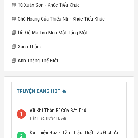
📘
Tù Xuân Sơn - Khúc Tiểu Khúc
📘
Chó Hoang Của Thiếu Nữ - Khúc Tiểu Khúc
📘
Đồ Đệ Ma Tôn Mua Một Tặng Một
📘
Xanh Thẳm
📘
Anh Thắng Thế Giới
TRUYỆN ĐANG HOT
🔥
Vũ Khí Thần Bí Của Sát Thủ
1
Tiên Hiệp
,
Huyền Huyễn
Độ Thiệu Hoa - Tầm Trảo Thất Lạc Đích Ái Tình
2