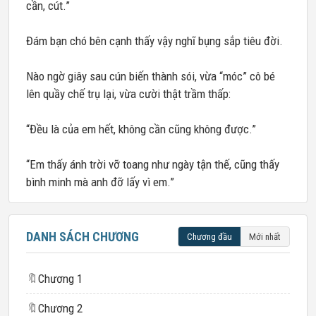
cần, cút.”
Đám bạn chó bên cạnh thấy vậy nghĩ bụng sắp tiêu đời.
Nào ngờ giây sau cún biến thành sói, vừa “móc” cô bé
lên quầy chế trụ lại, vừa cười thật trầm thấp:
“Đều là của em hết, không cần cũng không được.”
“Em thấy ánh trời vỡ toang như ngày tận thế, cũng thấy
bình minh mà anh đỡ lấy vì em.”
DANH SÁCH CHƯƠNG
Chương đầu
Mới nhất
🔖
Chương 1
🔖
Chương 2