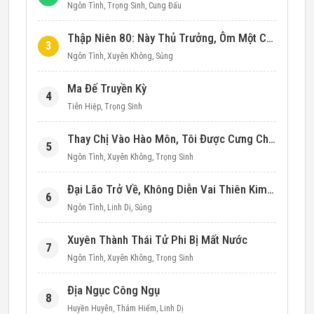
Ngôn Tình
,
Trọng Sinh
,
Cung Đấu
Thập Niên 80: Này Thủ Trưởng, Ôm Một Cái Đi!
3
Ngôn Tình
,
Xuyên Không
,
Sủng
Ma Đế Truyền Kỳ
4
Tiên Hiệp
,
Trọng Sinh
Thay Chị Vào Hào Môn, Tôi Được Cưng Chiều Hết Mực (Thập Niên 90)
5
Ngôn Tình
,
Xuyên Không
,
Trọng Sinh
Đại Lão Trở Về, Không Diễn Vai Thiên Kim Giả Nữa
6
Ngôn Tình
,
Linh Dị
,
Sủng
Xuyên Thành Thái Tử Phi Bị Mất Nước
7
Ngôn Tình
,
Xuyên Không
,
Trọng Sinh
Địa Ngục Công Ngụ
8
Huyền Huyễn
,
Thám Hiểm
,
Linh Dị