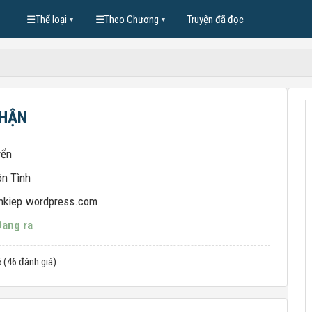
☰
Thể loại
☰
Theo Chương
Truyện đã đọc
▼
▼
PHẬN
yển
n Tình
nkiep.wordpress.com
Đang ra
5 (46 đánh giá)