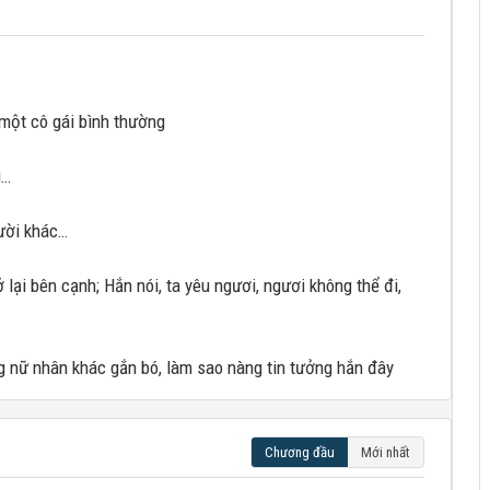
à một cô gái bình thường
u…
gười khác…
lại bên cạnh; Hắn nói, ta yêu ngươi, ngươi không thể đi,
g nữ nhân khác gắn bó, làm sao nàng tin tưởng hắn đây
Chương đầu
Mới nhất