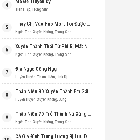
Ma Đế Truyền Kỳ
4
Tiên Hiệp
,
Trọng Sinh
Thay Chị Vào Hào Môn, Tôi Được Cưng Chiều Hết Mực (Thập Niên 90)
5
Ngôn Tình
,
Xuyên Không
,
Trọng Sinh
Xuyên Thành Thái Tử Phi Bị Mất Nước
6
Ngôn Tình
,
Xuyên Không
,
Trọng Sinh
Địa Ngục Công Ngụ
7
Huyền Huyễn
,
Thám Hiểm
,
Linh Dị
Thập Niên 80 Xuyên Thành Em Gái Học Bá
8
Huyền Huyễn
,
Xuyên Không
,
Sủng
Thập Niên 70 Trở Thành Nữ Xứng Nuôi Con Làm Giàu
9
Ngôn Tình
,
Xuyên Không
,
Trọng Sinh
Cả Gia Đình Trung Lương Bị Lưu Đày, Ta Mang Không Gian Cứu Cả Nhà
10