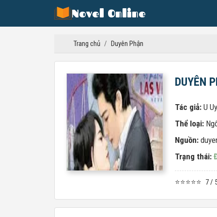
Novel Online
Trang chủ
/
Duyên Phận
DUYÊN 
Tác giả:
U U
Thể loại:
Ngô
Nguồn:
duye
Trạng thái:
⭐⭐⭐⭐⭐
7 / 