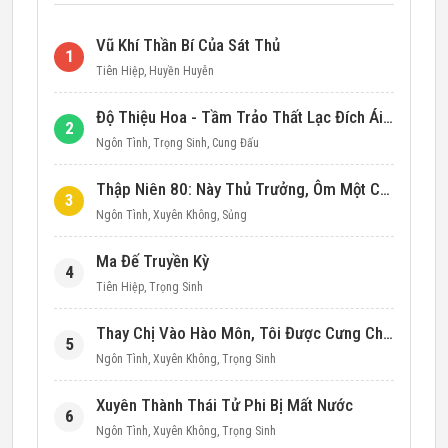
Vũ Khí Thần Bí Của Sát Thủ
1
Tiên Hiệp
,
Huyền Huyễn
Độ Thiệu Hoa - Tầm Trảo Thất Lạc Đích Ái Tình
2
Ngôn Tình
,
Trọng Sinh
,
Cung Đấu
Thập Niên 80: Này Thủ Trưởng, Ôm Một Cái Đi!
3
Ngôn Tình
,
Xuyên Không
,
Sủng
Ma Đế Truyền Kỳ
4
Tiên Hiệp
,
Trọng Sinh
Thay Chị Vào Hào Môn, Tôi Được Cưng Chiều Hết Mực (Thập Niên 90)
5
Ngôn Tình
,
Xuyên Không
,
Trọng Sinh
Xuyên Thành Thái Tử Phi Bị Mất Nước
6
Ngôn Tình
,
Xuyên Không
,
Trọng Sinh