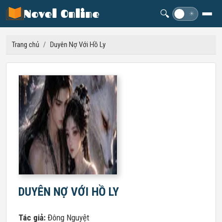
Novel Online
🔍
☽
☀
Trang chủ
/
Duyên Nợ Với Hồ Ly
DUYÊN NỢ VỚI HỒ LY
Tác giả:
Đông Nguyệt