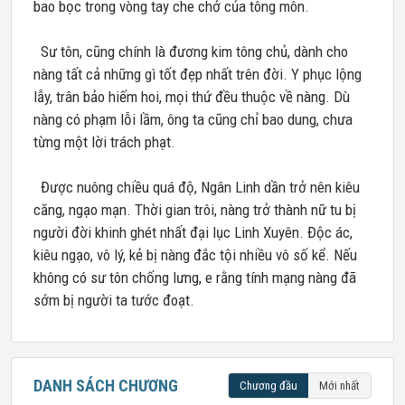
bao bọc trong vòng tay che chở của tông môn.
Sư tôn, cũng chính là đương kim tông chủ, dành cho
nàng tất cả những gì tốt đẹp nhất trên đời. Y phục lộng
lẫy, trân bảo hiếm hoi, mọi thứ đều thuộc về nàng. Dù
nàng có phạm lỗi lầm, ông ta cũng chỉ bao dung, chưa
từng một lời trách phạt.
Được nuông chiều quá độ, Ngân Linh dần trở nên kiêu
căng, ngạo mạn. Thời gian trôi, nàng trở thành nữ tu bị
người đời khinh ghét nhất đại lục Linh Xuyên. Độc ác,
kiêu ngạo, vô lý, kẻ bị nàng đắc tội nhiều vô số kể. Nếu
không có sư tôn chống lưng, e rằng tính mạng nàng đã
sớm bị người ta tước đoạt.
DANH SÁCH CHƯƠNG
Chương đầu
Mới nhất