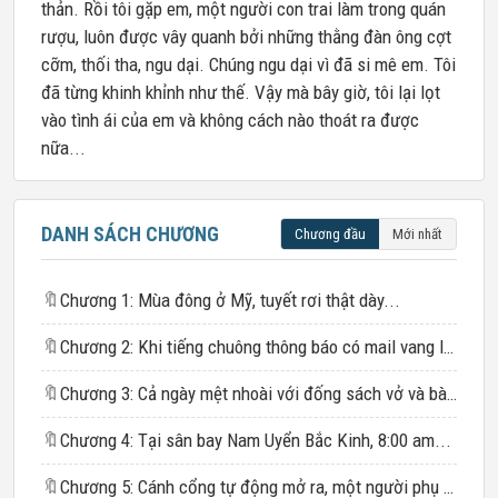
thản. Rồi tôi gặp em, một người con trai làm trong quán
rượu, luôn được vây quanh bởi những thằng đàn ông cợt
cỡm, thối tha, ngu dại. Chúng ngu dại vì đã si mê em. Tôi
đã từng khinh khỉnh như thế. Vậy mà bây giờ, tôi lại lọt
vào tình ái của em và không cách nào thoát ra được
nữa...
DANH SÁCH CHƯƠNG
Chương đầu
Mới nhất
🔖
Chương 1: Mùa đông ở Mỹ, tuyết rơi thật dày...
🔖
Chương 2: Khi tiếng chuông thông báo có mail vang lên từng hồi ngắn ngủi...
🔖
Chương 3: Cả ngày mệt nhoài với đống sách vở và bài giảng trên trường...
🔖
Chương 4: Tại sân bay Nam Uyển Bắc Kinh, 8:00 am...
🔖
Chương 5: Cánh cổng tự động mở ra, một người phụ nữ lớn tuổi đã đứng ở đó...