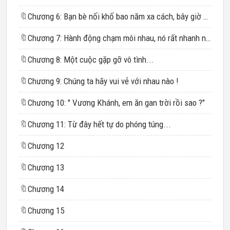
🔖
Chương 6: Bạn bè nối khố bao năm xa cách, bây giờ gặp lại, kỳ thực cũng có chút vui mừng...
🔖
Chương 7: Hành động chạm môi nhau, nó rất nhanh nhưng lại làm tim hắn như vỡ vụn...
🔖
Chương 8: Một cuộc gặp gỡ vô tình...
🔖
Chương 9: Chúng ta hãy vui vẻ với nhau nào !
🔖
Chương 10: " Vương Khánh, em ăn gan trời rồi sao ?"
🔖
Chương 11: Từ đây hết tự do phóng túng...
🔖
Chương 12
🔖
Chương 13
🔖
Chương 14
🔖
Chương 15