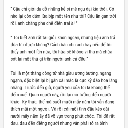
" Cậu chỉ giỏi dụ dỗ những kẻ si mê ngu dại kia thôi. Cớ
nào lại còn dám lừa bịp một tên như tôi? Cậu ăn gan trời
rồi, anh chàng pha chế điển trai à! "
" Tôi biết anh rất tài giỏi, khôn ngoan, nhưng liệu anh trả
đũa tôi được không? Cảnh báo cho anh hay nếu để tôi
thấy anh một lần nữa, tôi hứa sẽ không vị tha mà chừa
sót lại một thứ gì trên người anh cả đâu."
Tôi là một thằng công tử nhà giàu ương bướng, ngang
ngạnh, đặc biệt lại bị gán cái mác là cực kỳ đào hoa lăng
nhăng. Trước đến giờ, người yêu của tôi là không thể
đếm xuể. Quen người này, rồi lại mơ tưởng đến người
khác. Kỳ thực, thế mà suốt mười mấy năm tôi vẫn đang
thích mãi một người. Và rồi cái mối tình đầu kéo dài
mười mấy năm ấy đã vỡ vụn trong phút chốc. Tôi đã rất
đau, đau đến điếng người nhưng vẫn phải tỏ ra bình