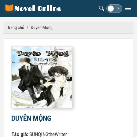
Novel Online
🔍
☽
☀
Trang chủ
/
Duyên Mộng
DUYÊN MỘNG
Tác giả:
SUNQINGtheWriter