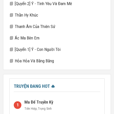
📘
[Quyển 2] Ý - Tình Yêu Và Đam Mê
📘
Thần Hy Khúc
📘
Thanh Âm Của Thiên Sứ
📘
Ác Ma Bên Em
📘
[Quyển 1] Ý - Con Người Tôi
📘
Hỏa Hỏa Và Băng Băng
TRUYỆN ĐANG HOT
🔥
Ma Đế Truyền Kỳ
1
Tiên Hiệp
,
Trọng Sinh