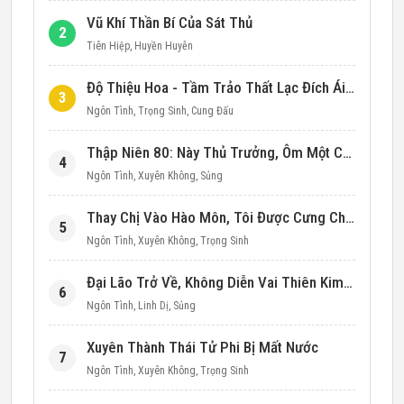
Vũ Khí Thần Bí Của Sát Thủ
2
Tiên Hiệp
,
Huyền Huyễn
Độ Thiệu Hoa - Tầm Trảo Thất Lạc Đích Ái Tình
3
Ngôn Tình
,
Trọng Sinh
,
Cung Đấu
Thập Niên 80: Này Thủ Trưởng, Ôm Một Cái Đi!
4
Ngôn Tình
,
Xuyên Không
,
Sủng
Thay Chị Vào Hào Môn, Tôi Được Cưng Chiều Hết Mực (Thập Niên 90)
5
Ngôn Tình
,
Xuyên Không
,
Trọng Sinh
Đại Lão Trở Về, Không Diễn Vai Thiên Kim Giả Nữa
6
Ngôn Tình
,
Linh Dị
,
Sủng
Xuyên Thành Thái Tử Phi Bị Mất Nước
7
Ngôn Tình
,
Xuyên Không
,
Trọng Sinh