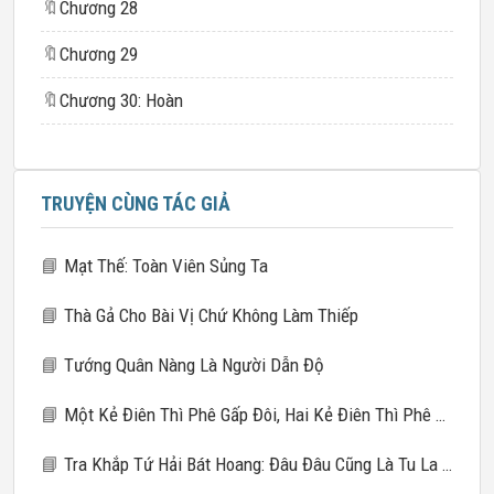
🔖
Chương 28
🔖
Chương 29
🔖
Chương 30: Hoàn
TRUYỆN CÙNG TÁC GIẢ
📘
Mạt Thế: Toàn Viên Sủng Ta
📘
Thà Gả Cho Bài Vị Chứ Không Làm Thiếp
📘
Tướng Quân Nàng Là Người Dẫn Độ
📘
Một Kẻ Điên Thì Phê Gấp Đôi, Hai Kẻ Điên Thì Phê Gấp Mười
📘
Tra Khắp Tứ Hải Bát Hoang: Đâu Đâu Cũng Là Tu La Tràng