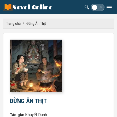
Novel Online
🔍
☽
☀
Trang chủ
/
Đừng Ăn Thịt
ĐỪNG ĂN THỊT
Tác giả:
Khuyết Danh