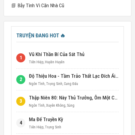
📘
Bẫy Tình Vì Căn Nhà Cũ
TRUYỆN ĐANG HOT
🔥
Vũ Khí Thần Bí Của Sát Thủ
1
Tiên Hiệp
,
Huyền Huyễn
Độ Thiệu Hoa - Tầm Trảo Thất Lạc Đích Ái Tình
2
Ngôn Tình
,
Trọng Sinh
,
Cung Đấu
Thập Niên 80: Này Thủ Trưởng, Ôm Một Cái Đi!
3
Ngôn Tình
,
Xuyên Không
,
Sủng
Ma Đế Truyền Kỳ
4
Tiên Hiệp
,
Trọng Sinh