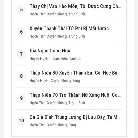
Thay Chị Vào Hào Môn, Tôi Được Cưng Chiều Hết Mực (Thập Niên 90)
5
Ngôn Tình
,
Xuyên Không
,
Trọng Sinh
Xuyên Thành Thái Tử Phi Bị Mất Nước
6
Ngôn Tình
,
Xuyên Không
,
Trọng Sinh
Địa Ngục Công Ngụ
7
Huyền Huyễn
,
Thám Hiểm
,
Linh Dị
Thập Niên 80 Xuyên Thành Em Gái Học Bá
8
Huyền Huyễn
,
Xuyên Không
,
Sủng
Thập Niên 70 Trở Thành Nữ Xứng Nuôi Con Làm Giàu
9
Ngôn Tình
,
Xuyên Không
,
Trọng Sinh
Cả Gia Đình Trung Lương Bị Lưu Đày, Ta Mang Không Gian Cứu Cả Nhà
10
Ngôn Tình
,
Xuyên Không
,
Sủng