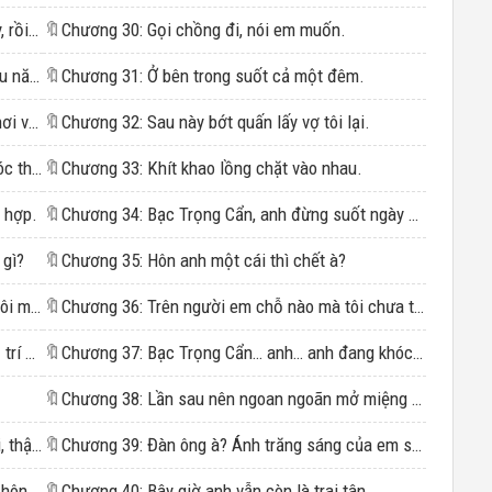
Chương 5: Đã nắm chặt tôi trong lòng bàn tay, rồi lại không chút lưu tình mà một cước đá bay tôi đi
🔖
Chương 30: Gọi chồng đi, nói em muốn.
Chương 6: Nằm trong danh sách đen suốt sáu năm.
🔖
Chương 31: Ở bên trong suốt cả một đêm.
Chương 7: Đùa giỡn với anh chẳng khác gì chơi với chó.
🔖
Chương 32: Sau này bớt quấn lấy vợ tôi lại.
Chương 8: Làm bằng nước à? Sao mà hay khóc thế.
🔖
Chương 33: Khít khao lồng chặt vào nhau.
 hợp.
🔖
Chương 34: Bạc Trọng Cẩn, anh đừng suốt ngày giở trò lưu manh.
 gì?
🔖
Chương 35: Hôn anh một cái thì chết à?
Chương 11: Cúi người trực tiếp phủ lên đôi môi mềm.
🔖
Chương 36: Trên người em chỗ nào mà tôi chưa thấy.
Chương 12: Đồ tiểu tam đê tiện, không biết vị trí của mình.
🔖
Chương 37: Bạc Trọng Cẩn… anh… anh đang khóc sao?
🔖
Chương 38: Lần sau nên ngoan ngoãn mở miệng chờ.
Chương 14: Hôn cũng hôn rồi, tát cũng tát rồi, thật sự không thích tôi sao?
🔖
Chương 39: Đàn ông à? Ánh trăng sáng của em sao?
Chương 15: Bạc Trọng Cẩn cúi đầu mạnh mẽ hôn xuống.
🔖
Chương 40: Bây giờ anh vẫn còn là trai tân.