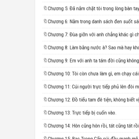
🔖
🔖
🔖
🔖
🔖
Chương 9: Em với anh ta tám đời cũng không
🔖
Chương 10: Tôi còn chưa làm gì, em chạy cái
🔖
🔖
🔖
Chương 13: Trực tiếp bị cuốn vào.
🔖
🔖