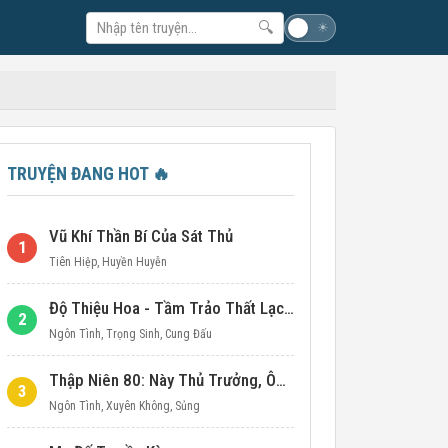
🔍
☽
☀
TRUYỆN ĐANG HOT
🔥
Vũ Khí Thần Bí Của Sát Thủ
1
Tiên Hiệp
,
Huyền Huyễn
Độ Thiệu Hoa - Tầm Trảo Thất Lạc Đích Ái Tình
2
Ngôn Tình
,
Trọng Sinh
,
Cung Đấu
Thập Niên 80: Này Thủ Trưởng, Ôm Một Cái Đi!
3
Ngôn Tình
,
Xuyên Không
,
Sủng