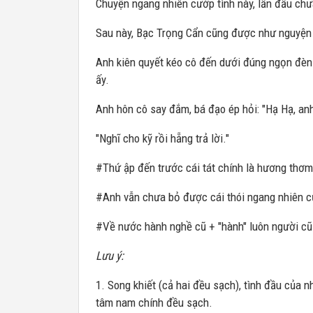
Chuyện ngang nhiên cướp tình này, lần đầu chư
Sau này, Bạc Trọng Cẩn cũng được như nguyện 
Anh kiên quyết kéo cô đến dưới đúng ngọn đèn 
ấy.
Anh hôn cô say đắm, bá đạo ép hỏi: "Hạ Hạ, anh 
"Nghĩ cho kỹ rồi hẵng trả lời."
#Thứ ập đến trước cái tát chính là hương thơm
#Anh vẫn chưa bỏ được cái thói ngang nhiên c
#Về nước hành nghề cũ + "hành" luôn người cũ
Lưu ý:
1. Song khiết (cả hai đều sạch), tình đầu của n
tâm nam chính đều sạch.