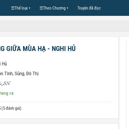
☰
Thể loại
☰
Theo Chương
Truyện đã đọc
▼
▼
G GIỮA MÙA HẠ - NGHI HỦ
i Hủ
n Tình
,
Sủng
,
Đô Thị
𝓲_𝓢𝓝
Đang ra
5 (5 đánh giá)