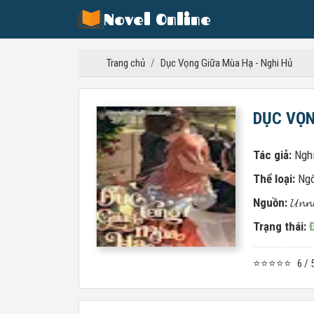
Novel Online
Trang chủ
/
Dục Vọng Giữa Mùa Hạ - Nghi Hủ
DỤC VỌN
Tác giả:
Ngh
Thể loại:
Ngô
Nguồn:
𝓤𝓷𝓷
Trạng thái:
⭐⭐⭐⭐⭐
6 / 