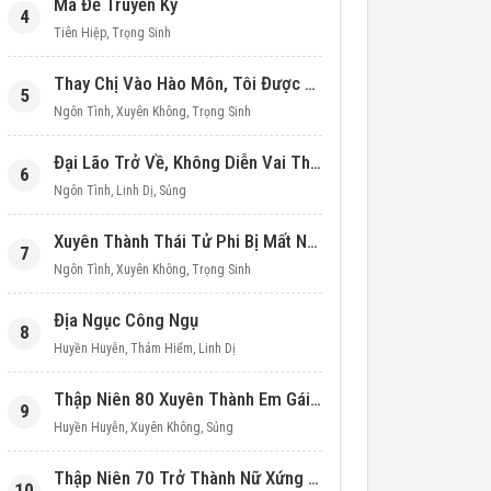
Ma Đế Truyền Kỳ
4
Tiên Hiệp
,
Trọng Sinh
Thay Chị Vào Hào Môn, Tôi Được Cưng Chiều Hết Mực (Thập Niên 90)
5
Ngôn Tình
,
Xuyên Không
,
Trọng Sinh
Đại Lão Trở Về, Không Diễn Vai Thiên Kim Giả Nữa
6
Ngôn Tình
,
Linh Dị
,
Sủng
Xuyên Thành Thái Tử Phi Bị Mất Nước
7
Ngôn Tình
,
Xuyên Không
,
Trọng Sinh
Địa Ngục Công Ngụ
8
Huyền Huyễn
,
Thám Hiểm
,
Linh Dị
Thập Niên 80 Xuyên Thành Em Gái Học Bá
9
Huyền Huyễn
,
Xuyên Không
,
Sủng
Thập Niên 70 Trở Thành Nữ Xứng Nuôi Con Làm Giàu
10