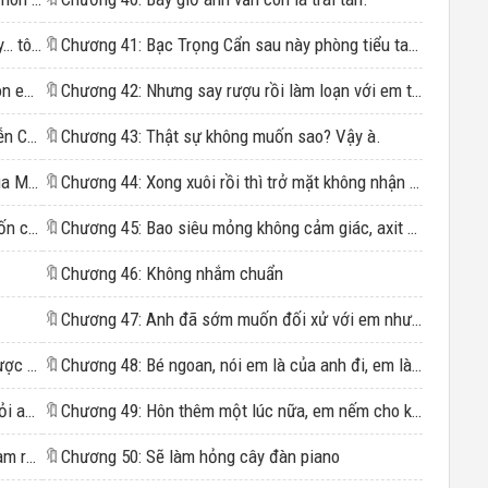
Chương 16: Bạc Trọng Cẩn, anh đừng như vậy… tôi sợ…
🔖
Chương 41: Bạc Trọng Cẩn sau này phòng tiểu tam ác lắm.
Chương 17: Bây giờ có thể tỉnh táo hơn để hôn em một lần.
🔖
Chương 42: Nhưng say rượu rồi làm loạn với em thì vẫn dư sức.
Chương 18: Mau chóng chia tay với Mạnh Viễn Châu đi
🔖
Chương 43: Thật sự không muốn sao? Vậy à.
Chương 19: Miệng của tôi dễ hôn hơn, hay của Mạnh Viễn Châu?
🔖
Chương 44: Xong xuôi rồi thì trở mặt không nhận người.
Chương 20: Toàn nói những lời khiến anh muốn chết.
🔖
Chương 45: Bao siêu mỏng không cảm giác, axit hyaluronic cỡ lớn.
🔖
Chương 46: Không nhắm chuẩn
🔖
Chương 47: Anh đã sớm muốn đối xử với em như vậy.
Chương 23: Không ngồi lên đùi bạn trai cũ được à?
🔖
Chương 48: Bé ngoan, nói em là của anh đi, em là của anh, nói mau
Chương 24: Cả đời cũng đừng mong thoát khỏi anh.
🔖
Chương 49: Hôn thêm một lúc nữa, em nếm cho kỹ.
Chương 25: Cháu trai của ông có lẽ sẽ phải làm ra vài chuyện trái với những lời răn dạy của tổ tiên rồi
🔖
Chương 50: Sẽ làm hỏng cây đàn piano