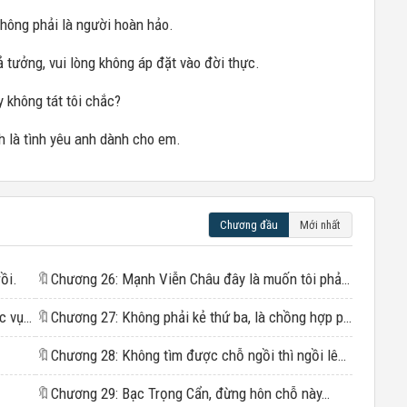
không phải là người hoàn hảo.
iả tưởng, vui lòng không áp đặt vào đời thực.
 không tát tôi chắc?
 là tình yêu anh dành cho em.
Chương đầu
Mới nhất
ồi.
🔖
Chương 26: Mạnh Viễn Châu đây là muốn tôi phải đội cái danh kẻ thứ ba lên đầu để cưới em rồi
Chương 2: Hay là tôi chưa đủ sức lực để phục vụ em trên giường
🔖
Chương 27: Không phải kẻ thứ ba, là chồng hợp pháp
🔖
Chương 28: Không tìm được chỗ ngồi thì ngồi lên đầu anh đi.
🔖
Chương 29: Bạc Trọng Cẩn, đừng hôn chỗ này…