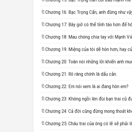
🔖
🔖
🔖
🔖
🔖
🔖
Chương 21: Rõ ràng chính là dấu cắn.
🔖
Chương 22: Em nói xem là ai đang hôn em?
🔖
🔖
🔖