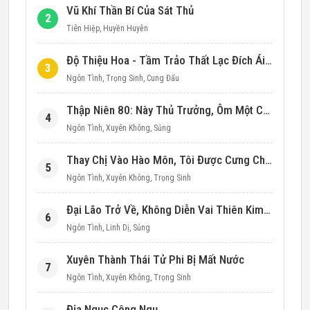
Vũ Khí Thần Bí Của Sát Thủ
2
Tiên Hiệp
,
Huyền Huyễn
Độ Thiệu Hoa - Tầm Trảo Thất Lạc Đích Ái Tình
3
Ngôn Tình
,
Trọng Sinh
,
Cung Đấu
Thập Niên 80: Này Thủ Trưởng, Ôm Một Cái Đi!
4
Ngôn Tình
,
Xuyên Không
,
Sủng
Thay Chị Vào Hào Môn, Tôi Được Cưng Chiều Hết Mực (Thập Niên 90)
5
Ngôn Tình
,
Xuyên Không
,
Trọng Sinh
Đại Lão Trở Về, Không Diễn Vai Thiên Kim Giả Nữa
6
Ngôn Tình
,
Linh Dị
,
Sủng
Xuyên Thành Thái Tử Phi Bị Mất Nước
7
Ngôn Tình
,
Xuyên Không
,
Trọng Sinh
Địa Ngục Công Ngụ