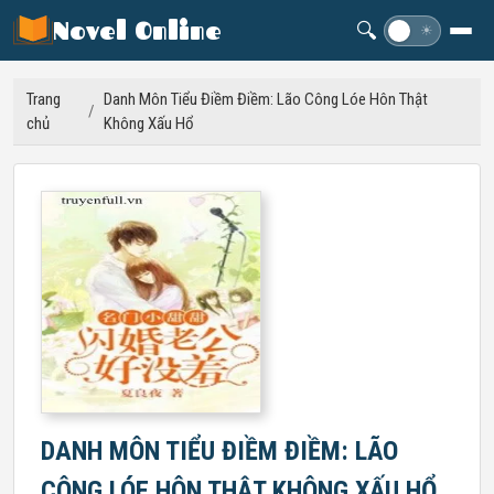
Novel Online
🔍
☽
☀
Trang
Danh Môn Tiểu Điềm Điềm: Lão Công Lóe Hôn Thật
/
chủ
Không Xấu Hổ
DANH MÔN TIỂU ĐIỀM ĐIỀM: LÃO
CÔNG LÓE HÔN THẬT KHÔNG XẤU HỔ