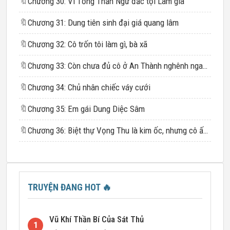
🔖
Chương 30: Vì Tống Thần Ngữ đắc tội Lâm gia
🔖
Chương 31: Dung tiên sinh đại giá quang lâm
🔖
Chương 32: Cô trốn tôi làm gì, bà xã
🔖
Chương 33: Còn chưa đủ cô ở An Thành nghênh ngang mà đi sao
🔖
Chương 34: Chủ nhân chiếc váy cưới
🔖
Chương 35: Em gái Dung Diệc Sâm
🔖
Chương 36: Biệt thự Vọng Thu là kim ốc, nhưng cô ấy không kiều
TRUYỆN ĐANG HOT
🔥
Vũ Khí Thần Bí Của Sát Thủ
1