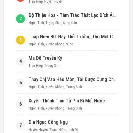
Tiên Hiệp
,
Huyền Huyễn
Độ Thiệu Hoa - Tầm Trảo Thất Lạc Đích Ái Tình
2
Ngôn Tình
,
Trọng Sinh
,
Cung Đấu
Thập Niên 80: Này Thủ Trưởng, Ôm Một Cái Đi!
3
Ngôn Tình
,
Xuyên Không
,
Sủng
Ma Đế Truyền Kỳ
4
Tiên Hiệp
,
Trọng Sinh
Thay Chị Vào Hào Môn, Tôi Được Cưng Chiều Hết Mực (Thập Niên 90)
5
Ngôn Tình
,
Xuyên Không
,
Trọng Sinh
Xuyên Thành Thái Tử Phi Bị Mất Nước
6
Ngôn Tình
,
Xuyên Không
,
Trọng Sinh
Địa Ngục Công Ngụ
7
Huyền Huyễn
,
Thám Hiểm
,
Linh Dị