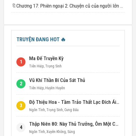
🔖
Chương 17: Phiên ngoại 2: Chuyện cũ của người lớn – Phòng xưng tội
TRUYỆN ĐANG HOT
🔥
Ma Đế Truyền Kỳ
1
Tiên Hiệp
,
Trọng Sinh
Vũ Khí Thần Bí Của Sát Thủ
2
Tiên Hiệp
,
Huyền Huyễn
Độ Thiệu Hoa - Tầm Trảo Thất Lạc Đích Ái Tình
3
Ngôn Tình
,
Trọng Sinh
,
Cung Đấu
Thập Niên 80: Này Thủ Trưởng, Ôm Một Cái Đi!
4
Ngôn Tình
,
Xuyên Không
,
Sủng