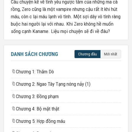
Câu chuyện kể về tình yêu ngược tâm của những ma cà
rồng, Zero cũng là một vampire nhưng cậu rất ít khi hút
máu, còn c lại máu lạnh vô tình. Một sợi dây vô tình ràng
buộc hai người lại với nhau. Khi Zero không hề muốn
sống cạnh Kaname. Liệu mọi chuyện sẽ đi về đâu?
DANH SÁCH CHƯƠNG
Chương đầu
Mới nhất
🔖
Chương 1: Thăm Dò
🔖
Chương 2: Ngao Tây Tạng nóng nảy (1)
🔖
Chương 3: Đồng phạm
🔖
Chương 4: Bộ mặt thật
🔖
Chương 5: Hợp đồng máu