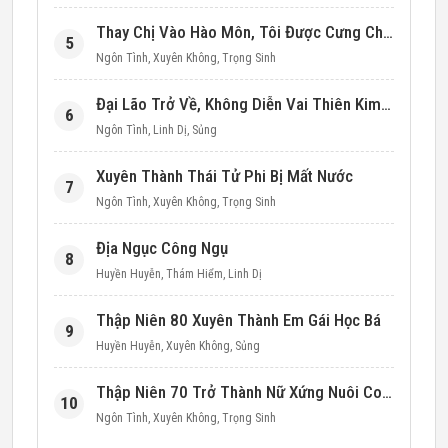
Thay Chị Vào Hào Môn, Tôi Được Cưng Chiều Hết Mực (Thập Niên 90)
5
Ngôn Tình
,
Xuyên Không
,
Trọng Sinh
Đại Lão Trở Về, Không Diễn Vai Thiên Kim Giả Nữa
6
Ngôn Tình
,
Linh Dị
,
Sủng
Xuyên Thành Thái Tử Phi Bị Mất Nước
7
Ngôn Tình
,
Xuyên Không
,
Trọng Sinh
Địa Ngục Công Ngụ
8
Huyền Huyễn
,
Thám Hiểm
,
Linh Dị
Thập Niên 80 Xuyên Thành Em Gái Học Bá
9
Huyền Huyễn
,
Xuyên Không
,
Sủng
Thập Niên 70 Trở Thành Nữ Xứng Nuôi Con Làm Giàu
10
Ngôn Tình
,
Xuyên Không
,
Trọng Sinh