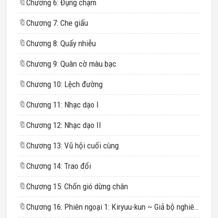
🔖
Chương 6: Đụng chạm
🔖
Chương 7: Che giấu
🔖
Chương 8: Quấy nhiễu
🔖
Chương 9: Quân cờ màu bạc
🔖
Chương 10: Lệch đường
🔖
Chương 11: Nhạc dạo I
🔖
Chương 12: Nhạc dạo II
🔖
Chương 13: Vũ hội cuối cùng
🔖
Chương 14: Trao đổi
🔖
Chương 15: Chốn gió dừng chân
🔖
Chương 16: Phiên ngoại 1: Kiryuu-kun ~ Giả bộ nghiêm túc như vậy ổn chứ?