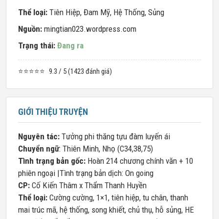
Thể loại:
Tiên Hiệp
,
Đam Mỹ
,
Hệ Thống
,
Sủng
Nguồn:
mingtian023.wordpress.com
Trạng thái:
Đang ra
⭐⭐⭐⭐⭐
9.3 / 5 (1423 đánh giá)
GIỚI THIỆU TRUYỆN
Nguyên tác:
Tưởng phi thăng tựu đàm luyến ái
Chuyển ngữ
: Thiên Minh, Nhọ (C34,38,75)
Tình trạng bản gốc:
Hoàn 214 chương chính văn + 10
phiên ngoại |Tình trạng bản dịch: On going
CP:
Cố Kiến Thâm x Thẩm Thanh Huyền
Thể loại:
Cường cường, 1×1, tiên hiệp, tu chân, thanh
mai trúc mã, hệ thống, song khiết, chủ thụ, hỗ sủng, HE