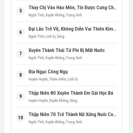
Thay Chị Vào Hào Môn, Tôi Được Cưng Chiều Hết Mực (Thập Niên 90)
5
Ngôn Tình
,
Xuyên Không
,
Trọng Sinh
Đại Lão Trở Về, Không Diễn Vai Thiên Kim Giả Nữa
6
Ngôn Tình
,
Linh Dị
,
Sủng
Xuyên Thành Thái Tử Phi Bị Mất Nước
7
Ngôn Tình
,
Xuyên Không
,
Trọng Sinh
Địa Ngục Công Ngụ
8
Huyền Huyễn
,
Thám Hiểm
,
Linh Dị
Thập Niên 80 Xuyên Thành Em Gái Học Bá
9
Huyền Huyễn
,
Xuyên Không
,
Sủng
Thập Niên 70 Trở Thành Nữ Xứng Nuôi Con Làm Giàu
10
Ngôn Tình
,
Xuyên Không
,
Trọng Sinh