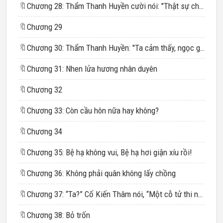
🔖
Chương 28: Thẩm Thanh Huyền cười nói: "Thật sự cho rằng ta sẽ không giết ngươi ư?”
🔖
Chương 29
🔖
Chương 30: Thẩm Thanh Huyền: "Ta cảm thấy, ngọc giản hỏng rồi!”
🔖
Chương 31: Nhen lửa hương nhân duyên
🔖
Chương 32
🔖
Chương 33: Còn cầu hôn nữa hay không?
🔖
Chương 34
🔖
Chương 35: Bệ hạ không vui, Bệ hạ hơi giận xíu rồi!
🔖
Chương 36: Không phải quân không lấy chồng
🔖
Chương 37: “Ta?” Cố Kiến Thâm nói, “Một cỗ tử thi ngoài bãi tha ma mà thôi, bò về nhân gian cũng không có chỗ để đi.”
🔖
Chương 38: Bỏ trốn