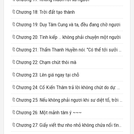
🔖
Chương 18: Trời đất tạo thành
🔖
Chương 19: Duy Tâm Cung và ta, đều đang chờ ngươi
🔖
Chương 20: Tình kiếp … không phải chuyện một người
🔖
Chương 21: Thẩm Thanh Huyền nói: "Có thể tới sưởi ấm cho ta không?”
🔖
Chương 22: Chạm chút thôi mà
🔖
Chương 23: Lên giá ngay tại chỗ
🔖
Chương 24: Cố Kiến Thâm trả lời không chút do dự: �Thích.”
🔖
Chương 25: Nếu không phải ngươi khi sư diệt tổ, trời cũng chẳng phạt tới trên đầu ngươi
🔖
Chương 26: Một mảnh tâm ý ~~~
🔖
Chương 27: Giấy viết thư nho nhỏ không chứa nổi tình ý ta dành cho ngươi