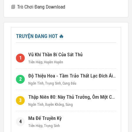
📘
Trò Chơi Đang Download
TRUYỆN ĐANG HOT
🔥
Vũ Khí Thần Bí Của Sát Thủ
1
Tiên Hiệp
,
Huyền Huyễn
Độ Thiệu Hoa - Tầm Trảo Thất Lạc Đích Ái Tình
2
Ngôn Tình
,
Trọng Sinh
,
Cung Đấu
Thập Niên 80: Này Thủ Trưởng, Ôm Một Cái Đi!
3
Ngôn Tình
,
Xuyên Không
,
Sủng
Ma Đế Truyền Kỳ
4
Tiên Hiệp
,
Trọng Sinh