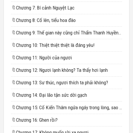
🔖
Chương 7: Bí cảnh Nguyệt Lạc
🔖
Chương 8: Cố lên, tiểu hoa đào
🔖
Chương 9: Thế gian này cũng chỉ Thẩm Thanh Huyền nhận nổi hắn
🔖
Chương 10: Thiệt thiệt thiệt là đáng yêu!
🔖
Chương 11: Người của ngươi
🔖
Chương 12: Ngươi lạnh không? Ta thấy hơi lạnh
🔖
Chương 13: Sư thúc, ngươi thích ta phải không?
🔖
Chương 14: Đại lão tận sức dời gạch
🔖
Chương 15: Cố Kiến Thâm ngứa ngáy trong lòng, sao có thể buông y ra, hận không thể ôm người về Duy Tâm Cung khóa lại
🔖
Chương 16: Ghen rồi?
🔖
Chương 17: Không muốn rời xa ngươi