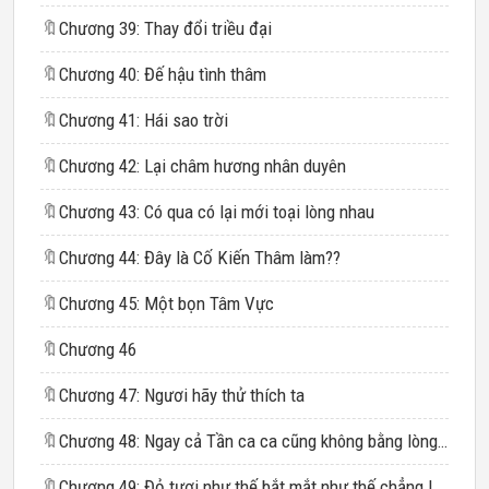
🔖
Chương 39: Thay đổi triều đại
🔖
Chương 40: Đế hậu tình thâm
🔖
Chương 41: Hái sao trời
🔖
Chương 42: Lại châm hương nhân duyên
🔖
Chương 43: Có qua có lại mới toại lòng nhau
🔖
Chương 44: Đây là Cố Kiến Thâm làm??
🔖
Chương 45: Một bọn Tâm Vực
🔖
Chương 46
🔖
Chương 47: Ngươi hãy thử thích ta
🔖
Chương 48: Ngay cả Tần ca ca cũng không bằng lòng gần gũi với Thâm Nhi sao?
🔖
Chương 49: Đỏ tươi như thế bắt mắt như thế chẳng lành như thế!