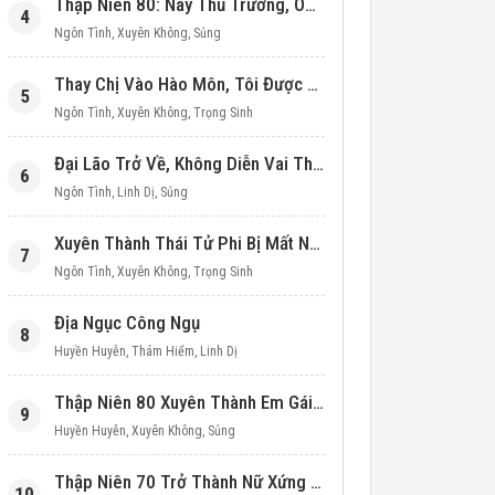
Thập Niên 80: Này Thủ Trưởng, Ôm Một Cái Đi!
4
Ngôn Tình
,
Xuyên Không
,
Sủng
Thay Chị Vào Hào Môn, Tôi Được Cưng Chiều Hết Mực (Thập Niên 90)
5
Ngôn Tình
,
Xuyên Không
,
Trọng Sinh
Đại Lão Trở Về, Không Diễn Vai Thiên Kim Giả Nữa
6
Ngôn Tình
,
Linh Dị
,
Sủng
Xuyên Thành Thái Tử Phi Bị Mất Nước
7
Ngôn Tình
,
Xuyên Không
,
Trọng Sinh
Địa Ngục Công Ngụ
8
Huyền Huyễn
,
Thám Hiểm
,
Linh Dị
Thập Niên 80 Xuyên Thành Em Gái Học Bá
9
Huyền Huyễn
,
Xuyên Không
,
Sủng
Thập Niên 70 Trở Thành Nữ Xứng Nuôi Con Làm Giàu
10