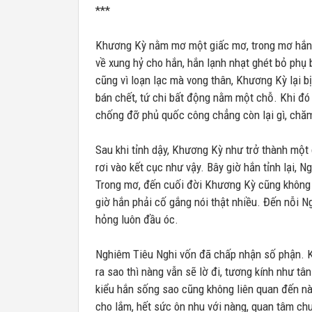
***
Khương Kỳ nằm mơ một giấc mơ, trong mơ hắn 
về xung hỷ cho hắn, hắn lạnh nhạt ghét bỏ phụ 
cũng vì loạn lạc mà vong thân, Khương Kỳ lại b
bán chết, tứ chi bất động nằm một chỗ. Khi đó
chống đỡ phủ quốc công chẳng còn lại gì, chăm
Sau khi tỉnh dậy, Khương Kỳ như trở thành một
rơi vào kết cục như vậy. Bây giờ hắn tỉnh lại,
Trong mơ, đến cuối đời Khương Kỳ cũng không t
giờ hắn phải cố gắng nói thật nhiều. Đến nỗi 
hỏng luôn đầu óc.
Nghiêm Tiêu Nghi vốn đã chấp nhận số phận. 
ra sao thì nàng vẫn sẽ lờ đi, tương kính như tâ
kiểu hắn sống sao cũng không liên quan đến n
cho lắm, hết sức ôn nhu với nàng, quan tâm ch