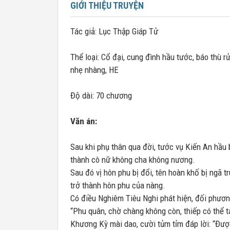
GIỚI THIỆU TRUYỆN
Tác giả: Lục Thập Giáp Tử
Thể loại: Cổ đại, cung đình hầu tước, báo th
nhẹ nhàng, HE
Độ dài: 70 chương
Văn án:
Sau khi phụ thân qua đời, tước vụ Kiến An hầu 
thành cô nữ không cha không nương.
Sau đó vị hôn phu bị đổi, tên hoàn khố bị ngã t
trở thành hôn phu của nàng.
Có điều Nghiêm Tiêu Nghi phát hiện, đối phương
“Phu quân, chờ chàng không còn, thiếp có thể t
Khương Kỳ mài dao, cười tủm tỉm đáp lời: “Đư