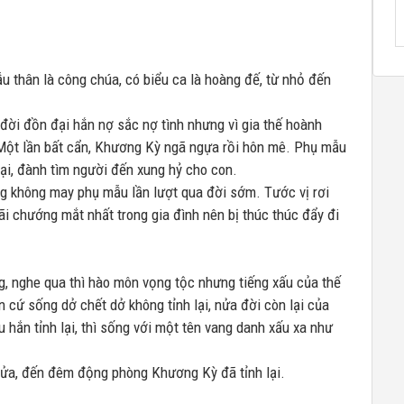
u thân là công chúa, có biểu ca là hoàng đế, từ nhỏ đến
đời đồn đại hắn nợ sắc nợ tình nhưng vì gia thế hoành
Một lần bất cẩn, Khương Kỳ ngã ngựa rồi hôn mê. Phụ mẫu
ại, đành tìm người đến xung hỷ cho con.
g không may phụ mẫu lần lượt qua đời sớm. Tước vị rơi
ãi chướng mắt nhất trong gia đình nên bị thúc thúc đẩy đi
, nghe qua thì hào môn vọng tộc nhưng tiếng xấu của thế
 cứ sống dở chết dở không tỉnh lại, nửa đời còn lại của
hắn tỉnh lại, thì sống với một tên vang danh xấu xa như
ửa, đến đêm động phòng Khương Kỳ đã tỉnh lại.