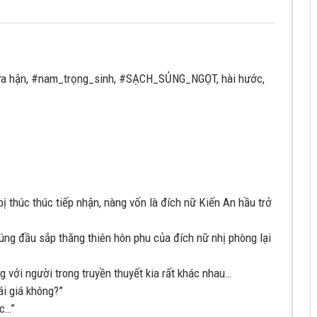
ù rửa hận, #nam_trọng_sinh, #SẠCH_SỦNG_NGỌT, hài hước,
bị thúc thúc tiếp nhận, nàng vốn là đích nữ Kiến An hầu trở
rúng đầu sắp thăng thiên hôn phu của đích nữ nhị phòng lại
 với người trong truyền thuyết kia rất khác nhau…
ái giá không?”
ợc…”