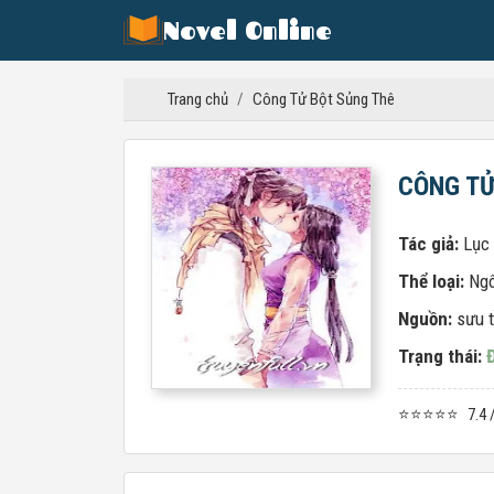
Novel Online
Trang chủ
/
Công Tử Bột Sủng Thê
CÔNG TỬ
Tác giả:
Lục
Thể loại:
Ngô
Nguồn:
sưu 
Trạng thái:
⭐⭐⭐⭐⭐
7.4 