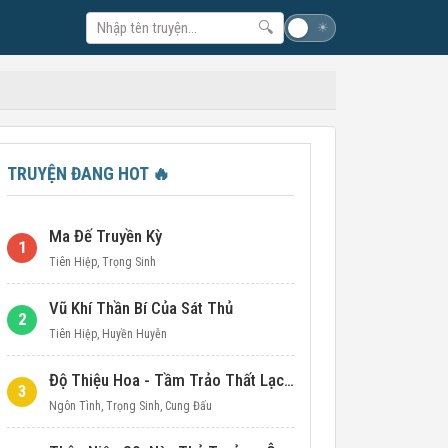
🔍
☽
☀
TRUYỆN ĐANG HOT
🔥
Ma Đế Truyền Kỳ
1
Tiên Hiệp
,
Trọng Sinh
Vũ Khí Thần Bí Của Sát Thủ
2
Tiên Hiệp
,
Huyền Huyễn
Độ Thiệu Hoa - Tầm Trảo Thất Lạc Đích Ái Tình
3
Ngôn Tình
,
Trọng Sinh
,
Cung Đấu