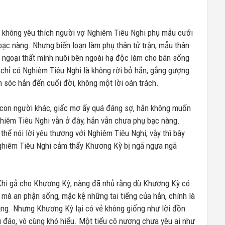
không yêu thích người vợ Nghiêm Tiêu Nghi phụ mẫu cưới
bạc nàng. Nhưng biến loạn làm phụ thân tử trận, mẫu thân
ị ngoại thất mình nuôi bên ngoài hạ độc làm cho bán sống
 chỉ có Nghiêm Tiêu Nghi là không rời bỏ hắn, gắng gượng
 sóc hắn đến cuối đời, không một lời oán trách.
 con người khác, giấc mơ ấy quá đáng sợ, hắn không muốn
 Nghiêm Tiêu Nghi vẫn ở đây, hắn vẫn chưa phụ bạc nàng.
hể nói lời yêu thương với Nghiêm Tiêu Nghi, vậy thì bây
Nghiêm Tiêu Nghi cảm thấy Khương Kỳ bị ngã ngựa ngã
Khi gả cho Khương Kỳ, nàng đã nhủ rằng dù Khương Kỳ có
n mà an phận sống, mặc kệ những tai tiếng của hắn, chính là
àng. Nhưng Khương Kỳ lại có vẻ không giống như lời đồn
u đáo, vô cùng khó hiểu. Một tiểu cô nương chưa yêu ai như