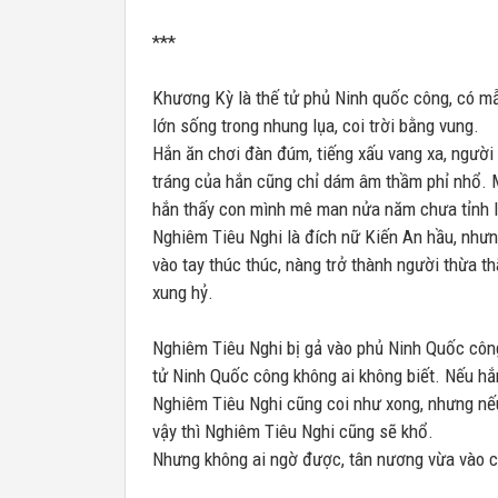
***
Khương Kỳ là thế tử phủ Ninh quốc công, có mẫ
lớn sống trong nhung lụa, coi trời bằng vung.
Hắn ăn chơi đàn đúm, tiếng xấu vang xa, người 
tráng của hắn cũng chỉ dám âm thầm phỉ nhổ. 
hắn thấy con mình mê man nửa năm chưa tỉnh l
Nghiêm Tiêu Nghi là đích nữ Kiến An hầu, nhưn
vào tay thúc thúc, nàng trở thành người thừa th
xung hỷ.
Nghiêm Tiêu Nghi bị gả vào phủ Ninh Quốc công
tử Ninh Quốc công không ai không biết. Nếu hắn
Nghiêm Tiêu Nghi cũng coi như xong, nhưng nếu 
vậy thì Nghiêm Tiêu Nghi cũng sẽ khổ.
Nhưng không ai ngờ được, tân nương vừa vào c