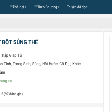
☰
Thể loại
☰
Theo Chương
Truyện đã đọc
▼
▼
 BỘT SỦNG THÊ
 Thập Giáp Tử
n Tình
,
Trọng Sinh
,
Sủng
,
Hài Hước
,
Cổ Đại
,
Khác
tầm
Đang ra
/ 5 (97 đánh giá)