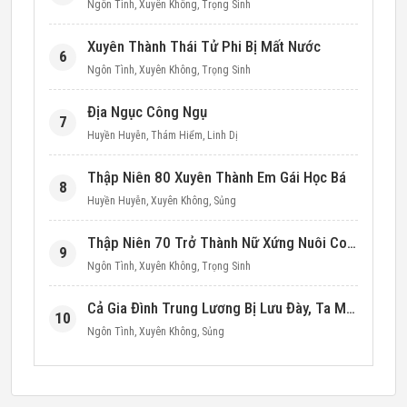
Ngôn Tình
,
Xuyên Không
,
Trọng Sinh
Xuyên Thành Thái Tử Phi Bị Mất Nước
6
Ngôn Tình
,
Xuyên Không
,
Trọng Sinh
Địa Ngục Công Ngụ
7
Huyền Huyễn
,
Thám Hiểm
,
Linh Dị
Thập Niên 80 Xuyên Thành Em Gái Học Bá
8
Huyền Huyễn
,
Xuyên Không
,
Sủng
Thập Niên 70 Trở Thành Nữ Xứng Nuôi Con Làm Giàu
9
Ngôn Tình
,
Xuyên Không
,
Trọng Sinh
Cả Gia Đình Trung Lương Bị Lưu Đày, Ta Mang Không Gian Cứu Cả Nhà
10
Ngôn Tình
,
Xuyên Không
,
Sủng