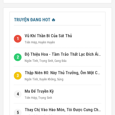
TRUYỆN ĐANG HOT
🔥
Vũ Khí Thần Bí Của Sát Thủ
1
Tiên Hiệp
,
Huyền Huyễn
Độ Thiệu Hoa - Tầm Trảo Thất Lạc Đích Ái Tình
2
Ngôn Tình
,
Trọng Sinh
,
Cung Đấu
Thập Niên 80: Này Thủ Trưởng, Ôm Một Cái Đi!
3
Ngôn Tình
,
Xuyên Không
,
Sủng
Ma Đế Truyền Kỳ
4
Tiên Hiệp
,
Trọng Sinh
Thay Chị Vào Hào Môn, Tôi Được Cưng Chiều Hết Mực (Thập Niên 90)
5