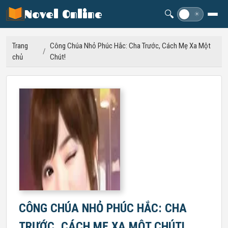
Novel Online
🔍
☽
☀
Trang
Công Chúa Nhỏ Phúc Hắc: Cha Trước, Cách Mẹ Xa Một
/
chủ
Chút!
CÔNG CHÚA NHỎ PHÚC HẮC: CHA
TRƯỚC, CÁCH MẸ XA MỘT CHÚT!