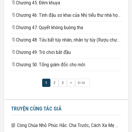
🔖
Chương 45: Đêm khuya
🔖
Chương 46: Tình đậu sơ khai của Nhị tiểu thư nhà họ Hạ
🔖
Chương 47: Quyết không buông tha
🔖
Chương 48: Tửu bất túy nhân, nhân tự túy (Rượu chưa làm người say, thì người đã tự say rồi)
🔖
Chương 49: Trò chơi bắt đầu
🔖
Chương 50: Tổng giám đốc cho mời
1
2
3
>
TRUYỆN CÙNG TÁC GIẢ
📘
Công Chúa Nhỏ Phúc Hắc: Cha Trước, Cách Xa Mẹ Một Chút!