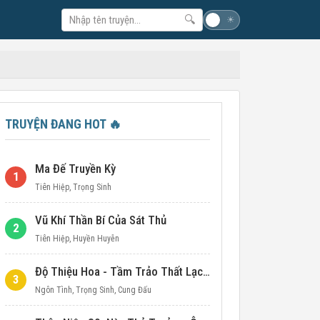
🔍
☽
☀
TRUYỆN ĐANG HOT
🔥
Ma Đế Truyền Kỳ
1
Tiên Hiệp
,
Trọng Sinh
Vũ Khí Thần Bí Của Sát Thủ
2
Tiên Hiệp
,
Huyền Huyễn
Độ Thiệu Hoa - Tầm Trảo Thất Lạc Đích Ái Tình
3
Ngôn Tình
,
Trọng Sinh
,
Cung Đấu