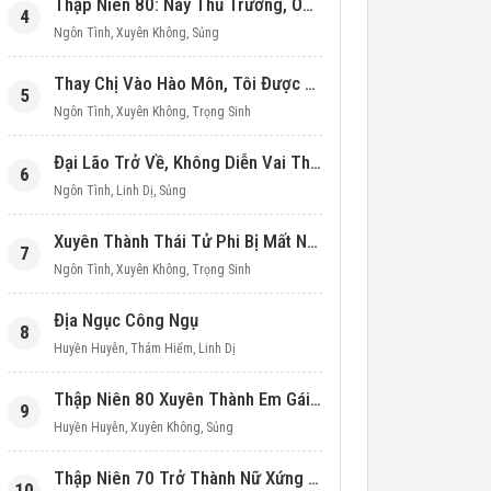
Thập Niên 80: Này Thủ Trưởng, Ôm Một Cái Đi!
4
Ngôn Tình
,
Xuyên Không
,
Sủng
Thay Chị Vào Hào Môn, Tôi Được Cưng Chiều Hết Mực (Thập Niên 90)
5
Ngôn Tình
,
Xuyên Không
,
Trọng Sinh
Đại Lão Trở Về, Không Diễn Vai Thiên Kim Giả Nữa
6
Ngôn Tình
,
Linh Dị
,
Sủng
Xuyên Thành Thái Tử Phi Bị Mất Nước
7
Ngôn Tình
,
Xuyên Không
,
Trọng Sinh
Địa Ngục Công Ngụ
8
Huyền Huyễn
,
Thám Hiểm
,
Linh Dị
Thập Niên 80 Xuyên Thành Em Gái Học Bá
9
Huyền Huyễn
,
Xuyên Không
,
Sủng
Thập Niên 70 Trở Thành Nữ Xứng Nuôi Con Làm Giàu
10