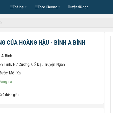
☰
Thể loại
☰
Theo Chương
Truyện đã đọc
▼
▼
nh
NG CỦA HOÀNG HẬU - BÍNH A BÍNH
 A Bính
n Tình
,
Nữ Cường
,
Cổ Đại
,
Truyện Ngắn
Bước Mỗi Xa
Đang ra
5 (0 đánh giá)