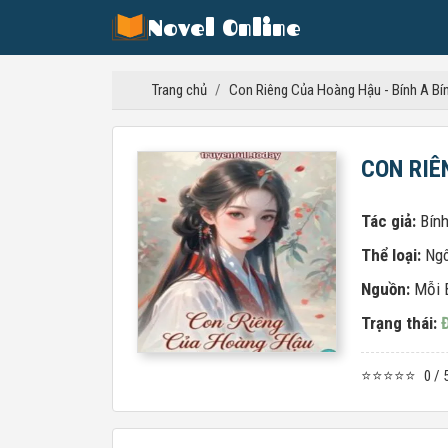
Novel Online
Trang chủ
/
Con Riêng Của Hoàng Hậu - Bính A Bí
CON RIÊ
Tác giả:
Bính
Thể loại:
Ngô
Nguồn:
Mỗi 
Trạng thái:
⭐⭐⭐⭐⭐
0 / 