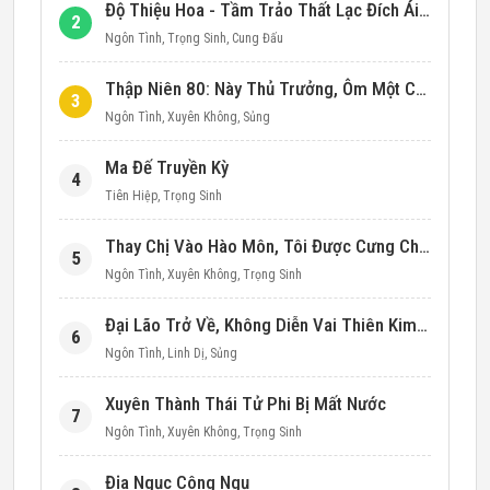
Độ Thiệu Hoa - Tầm Trảo Thất Lạc Đích Ái Tình
2
Ngôn Tình
,
Trọng Sinh
,
Cung Đấu
Thập Niên 80: Này Thủ Trưởng, Ôm Một Cái Đi!
3
Ngôn Tình
,
Xuyên Không
,
Sủng
Ma Đế Truyền Kỳ
4
Tiên Hiệp
,
Trọng Sinh
Thay Chị Vào Hào Môn, Tôi Được Cưng Chiều Hết Mực (Thập Niên 90)
5
Ngôn Tình
,
Xuyên Không
,
Trọng Sinh
Đại Lão Trở Về, Không Diễn Vai Thiên Kim Giả Nữa
6
Ngôn Tình
,
Linh Dị
,
Sủng
Xuyên Thành Thái Tử Phi Bị Mất Nước
7
Ngôn Tình
,
Xuyên Không
,
Trọng Sinh
Địa Ngục Công Ngụ