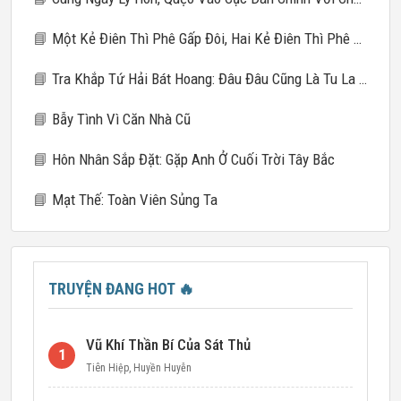
📘
Một Kẻ Điên Thì Phê Gấp Đôi, Hai Kẻ Điên Thì Phê Gấp Mười
📘
Tra Khắp Tứ Hải Bát Hoang: Đâu Đâu Cũng Là Tu La Tràng
📘
Bẫy Tình Vì Căn Nhà Cũ
📘
Hôn Nhân Sắp Đặt: Gặp Anh Ở Cuối Trời Tây Bắc
📘
Mạt Thế: Toàn Viên Sủng Ta
TRUYỆN ĐANG HOT
🔥
Vũ Khí Thần Bí Của Sát Thủ
1
Tiên Hiệp
,
Huyền Huyễn