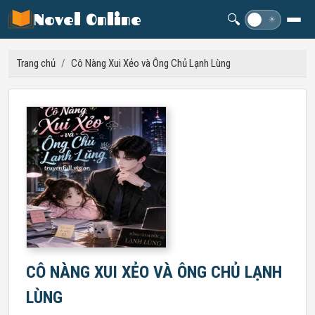
Novel Online
🔍
☽
☀
Trang chủ
/
Cô Nàng Xui Xẻo và Ông Chủ Lạnh Lùng
CÔ NÀNG XUI XẺO VÀ ÔNG CHỦ LẠNH
LÙNG