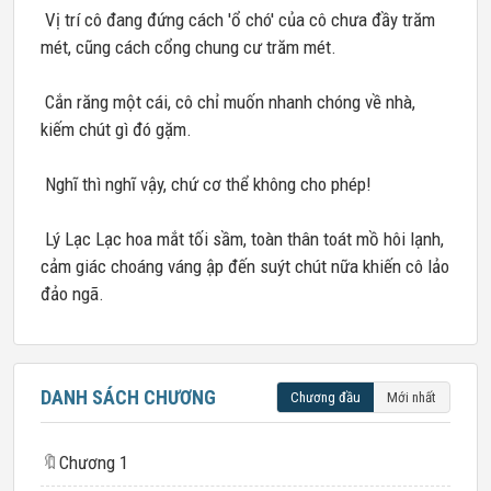
Vị trí cô đang đứng cách 'ổ chó' của cô chưa đầy trăm
mét, cũng cách cổng chung cư trăm mét.
Cắn răng một cái, cô chỉ muốn nhanh chóng về nhà,
kiếm chút gì đó gặm.
Nghĩ thì nghĩ vậy, chứ cơ thể không cho phép!
Lý Lạc Lạc hoa mắt tối sầm, toàn thân toát mồ hôi lạnh,
cảm giác choáng váng ập đến suýt chút nữa khiến cô lảo
đảo ngã.
DANH SÁCH CHƯƠNG
Chương đầu
Mới nhất
🔖
Chương 1