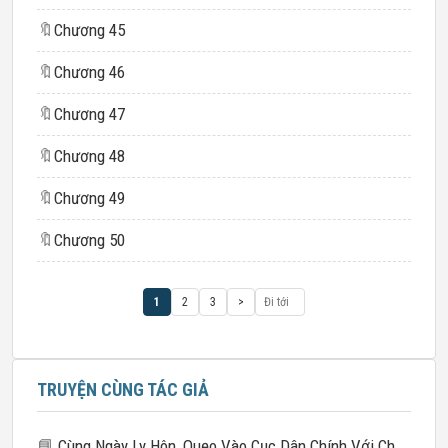
🔖
Chương 45
🔖
Chương 46
🔖
Chương 47
🔖
Chương 48
🔖
Chương 49
🔖
Chương 50
1
2
3
>
TRUYỆN CÙNG TÁC GIẢ
📘
Cùng Ngày Ly Hôn, Quẹo Vào Cục Dân Chính Với Chú Nhỏ Của Chồng Cũ