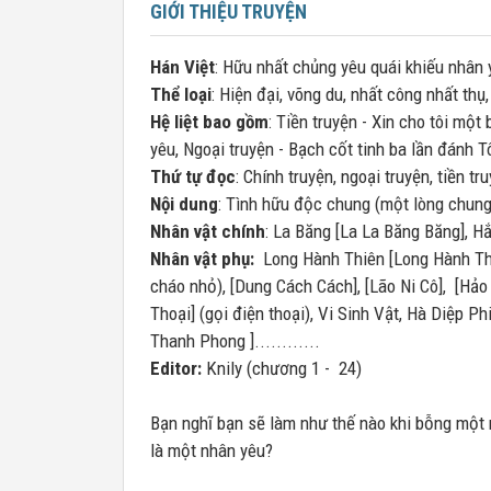
GIỚI THIỆU TRUYỆN
Hán Việt
: Hữu nhất chủng yêu quái khiếu nhân 
Thể loại
: Hiện đại, võng du, nhất công nhất thụ
Hệ liệt bao gồm
: Tiền truyện - Xin cho tôi một
yêu, Ngoại truyện - Bạch cốt tinh ba lần đánh 
Thứ tự đọc
: Chính truyện, ngoại truyện, tiền tr
Nội dung
: Tình hữu độc chung (một lòng chung
Nhân vật chính
: La Băng [La La Băng Băng], H
Nhân vật phụ:
Long Hành Thiên [Long Hành Thiê
cháo nhỏ), [Dung Cách Cách], [Lão Ni Cô], [Hảo
Thoại] (gọi điện thoại), Vi Sinh Vật, Hà Diệp P
Thanh Phong ]............
Editor:
Knily (chương 1 - 24)
Bạn nghĩ bạn sẽ làm như thế nào khi bỗng một 
là một nhân yêu?