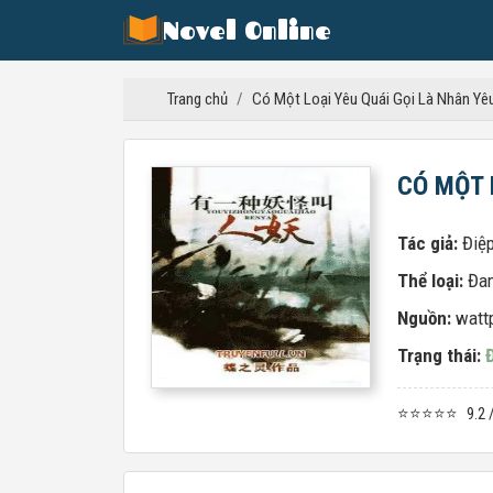
Novel Online
Trang chủ
/
Có Một Loại Yêu Quái Gọi Là Nhân Yê
CÓ MỘT 
Tác giả:
Điệp
Thể loại:
Đa
Nguồn:
watt
Trạng thái:
⭐⭐⭐⭐⭐
9.2 