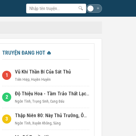
🔍
☽
☀
TRUYỆN ĐANG HOT
🔥
Vũ Khí Thần Bí Của Sát Thủ
1
Tiên Hiệp
,
Huyền Huyễn
Độ Thiệu Hoa - Tầm Trảo Thất Lạc Đích Ái Tình
2
Ngôn Tình
,
Trọng Sinh
,
Cung Đấu
Thập Niên 80: Này Thủ Trưởng, Ôm Một Cái Đi!
3
Ngôn Tình
,
Xuyên Không
,
Sủng