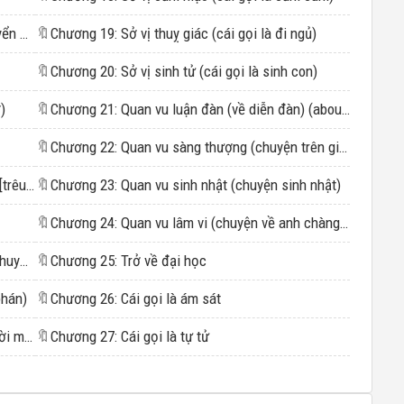
Chương 5: Sở vị chuyển chức (cái gọi là chuyển chức)
🔖
Chương 19: Sở vị thuỵ giác (cái gọi là đi ngủ)
🔖
Chương 20: Sở vị sinh tử (cái gọi là sinh con)
)
🔖
Chương 21: Quan vu luận đàn (về diễn đàn) (about forum)
🔖
Chương 22: Quan vu sàng thượng (chuyện trên giường)
Chương 9: Sở vị điều hí (cái gọi là đùa giỡn) [trêu ghẹo]
🔖
Chương 23: Quan vu sinh nhật (chuyện sinh nhật)
🔖
Chương 24: Quan vu lâm vi (chuyện về anh chàng lâm vi)
Chương 11: Sở vị tiểu thuyết (cái gọi là tiểu thuyết)
🔖
Chương 25: Trở về đại học
phán)
🔖
Chương 26: Cái gọi là ám sát
Chương 13: Sở vị cường nhân (cái gọi là người mạnh)
🔖
Chương 27: Cái gọi là tự tử