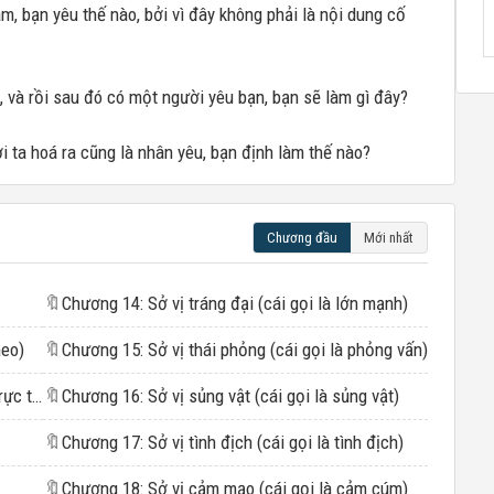
m, bạn yêu thế nào, bởi vì đây không phải là nội dung cố
, và rồi sau đó có một người yêu bạn, bạn sẽ làm gì đây?
i ta hoá ra cũng là nhân yêu, bạn định làm thế nào?
Chương đầu
Mới nhất
🔖
Chương 14: Sở vị tráng đại (cái gọi là lớn mạnh)
heo)
🔖
Chương 15: Sở vị thái phỏng (cái gọi là phỏng vấn)
Chương 2: Sở vị võng du (cái gọi là trò chơi trực tuyến)
🔖
Chương 16: Sở vị sủng vật (cái gọi là sủng vật)
🔖
Chương 17: Sở vị tình địch (cái gọi là tình địch)
🔖
Chương 18: Sở vị cảm mạo (cái gọi là cảm cúm)