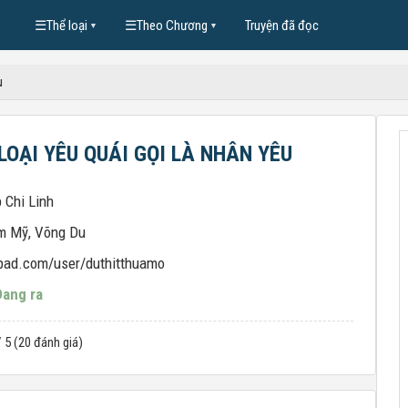
☰
Thể loại
☰
Theo Chương
Truyện đã đọc
▼
▼
u
LOẠI YÊU QUÁI GỌI LÀ NHÂN YÊU
 Chi Linh
m Mỹ
,
Võng Du
pad.com/user/duthitthuamo
Đang ra
/ 5 (20 đánh giá)