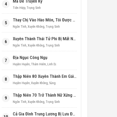
Ma Đế Truyền Kỳ
4
Tiên Hiệp
,
Trọng Sinh
Thay Chị Vào Hào Môn, Tôi Được Cưng Chiều Hết Mực (Thập Niên 90)
5
Ngôn Tình
,
Xuyên Không
,
Trọng Sinh
Xuyên Thành Thái Tử Phi Bị Mất Nước
6
Ngôn Tình
,
Xuyên Không
,
Trọng Sinh
Địa Ngục Công Ngụ
7
Huyền Huyễn
,
Thám Hiểm
,
Linh Dị
Thập Niên 80 Xuyên Thành Em Gái Học Bá
8
Huyền Huyễn
,
Xuyên Không
,
Sủng
Thập Niên 70 Trở Thành Nữ Xứng Nuôi Con Làm Giàu
9
Ngôn Tình
,
Xuyên Không
,
Trọng Sinh
Cả Gia Đình Trung Lương Bị Lưu Đày, Ta Mang Không Gian Cứu Cả Nhà
10