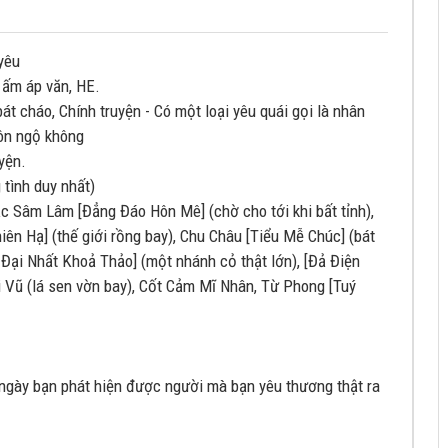
yêu
, ấm áp văn, HE.
 bát cháo, Chính truyện - Có một loại yêu quái gọi là nhân
Tôn ngộ không
uyện.
 tình duy nhất)
ắc Sâm Lâm [Đẳng Đáo Hôn Mê] (chờ cho tới khi bất tỉnh),
n Hạ] (thế giới rồng bay), Chu Châu [Tiểu Mễ Chúc] (bát
 Đại Nhất Khoả Thảo] (một nhánh cỏ thật lớn), [Đả Điện
hi Vũ (lá sen vờn bay), Cốt Cảm Mĩ Nhân, Từ Phong [Tuý
ngày bạn phát hiện được người mà bạn yêu thương thật ra