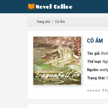
Novel Online
Trang chủ
/
Cô Ẩm
CÔ ẨM
Tác giả:
Đườ
Thể loại:
Ngô
Nguồn:
watt
Trạng thái:
⭐⭐⭐⭐⭐
7.7 