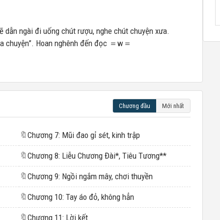
 dẫn ngài đi uống chút rượu, nghe chút chuyện xưa.
ôi ba chuyện”. Hoan nghênh đến đọc ＝w＝
Chương đầu
Mới nhất
🔖
Chương 7: Mũi đao gỉ sét, kinh trập
🔖
Chương 8: Liễu Chương Đài*, Tiêu Tương**
🔖
Chương 9: Ngồi ngắm mây, chơi thuyền
🔖
Chương 10: Tay áo đỏ, không hẳn
🔖
Chương 11: Lời kết