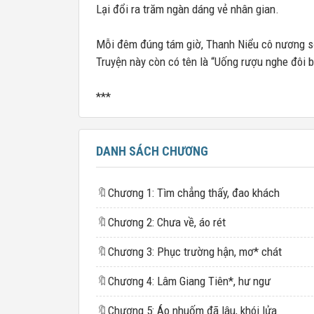
Lại đổi ra trăm ngàn dáng vẻ nhân gian.
Mỗi đêm đúng tám giờ, Thanh Niểu cô nương sẽ
Truyện này còn có tên là “Uống rượu nghe đ
***
DANH SÁCH CHƯƠNG
🔖
Chương 1: Tìm chẳng thấy, đao khách
🔖
Chương 2: Chưa về, áo rét
🔖
Chương 3: Phục trường hận, mơ* chát
🔖
Chương 4: Lâm Giang Tiên*, hư ngư
🔖
Chương 5: Áo nhuốm đã lâu, khói lửa