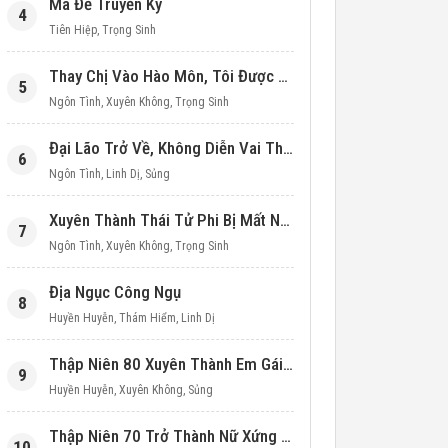
Ma Đế Truyền Kỳ
4
Tiên Hiệp
,
Trọng Sinh
Thay Chị Vào Hào Môn, Tôi Được Cưng Chiều Hết Mực (Thập Niên 90)
5
Ngôn Tình
,
Xuyên Không
,
Trọng Sinh
Đại Lão Trở Về, Không Diễn Vai Thiên Kim Giả Nữa
6
Ngôn Tình
,
Linh Dị
,
Sủng
Xuyên Thành Thái Tử Phi Bị Mất Nước
7
Ngôn Tình
,
Xuyên Không
,
Trọng Sinh
Địa Ngục Công Ngụ
8
Huyền Huyễn
,
Thám Hiểm
,
Linh Dị
Thập Niên 80 Xuyên Thành Em Gái Học Bá
9
Huyền Huyễn
,
Xuyên Không
,
Sủng
Thập Niên 70 Trở Thành Nữ Xứng Nuôi Con Làm Giàu
10