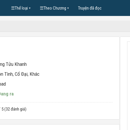
☰
Thể loại
☰
Theo Chương
Truyện đã đọc
▼
▼
ng Tửu Khanh
n Tình
,
Cổ Đại
,
Khác
pad
Đang ra
/ 5 (32 đánh giá)