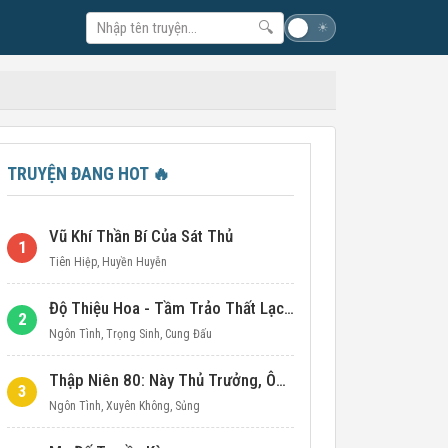
🔍
☽
☀
TRUYỆN ĐANG HOT
🔥
Vũ Khí Thần Bí Của Sát Thủ
1
Tiên Hiệp
,
Huyền Huyễn
Độ Thiệu Hoa - Tầm Trảo Thất Lạc Đích Ái Tình
2
Ngôn Tình
,
Trọng Sinh
,
Cung Đấu
Thập Niên 80: Này Thủ Trưởng, Ôm Một Cái Đi!
3
Ngôn Tình
,
Xuyên Không
,
Sủng