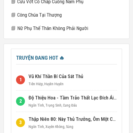
📘
Cứu Vớt Cố Chấp Cuồng Nam Phụ
📘
Công Chúa Tại Thượng
📘
Nữ Phụ Thế Thân Không Phải Người
TRUYỆN ĐANG HOT
🔥
Vũ Khí Thần Bí Của Sát Thủ
1
Tiên Hiệp
,
Huyền Huyễn
Độ Thiệu Hoa - Tầm Trảo Thất Lạc Đích Ái Tình
2
Ngôn Tình
,
Trọng Sinh
,
Cung Đấu
Thập Niên 80: Này Thủ Trưởng, Ôm Một Cái Đi!
3
Ngôn Tình
,
Xuyên Không
,
Sủng