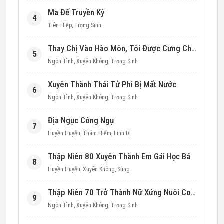
Ma Đế Truyền Kỳ
4
Tiên Hiệp
,
Trọng Sinh
Thay Chị Vào Hào Môn, Tôi Được Cưng Chiều Hết Mực (Thập Niên 90)
5
Ngôn Tình
,
Xuyên Không
,
Trọng Sinh
Xuyên Thành Thái Tử Phi Bị Mất Nước
6
Ngôn Tình
,
Xuyên Không
,
Trọng Sinh
Địa Ngục Công Ngụ
7
Huyền Huyễn
,
Thám Hiểm
,
Linh Dị
Thập Niên 80 Xuyên Thành Em Gái Học Bá
8
Huyền Huyễn
,
Xuyên Không
,
Sủng
Thập Niên 70 Trở Thành Nữ Xứng Nuôi Con Làm Giàu
9
Ngôn Tình
,
Xuyên Không
,
Trọng Sinh