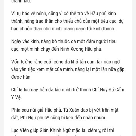
thanh lâu.
Vì tự bảo vệ mình, cũng vì có thể trở về Hầu phủ kinh
thành, nàng trao thân cho thiếu chủ của một tiêu cục, dụ
hắn chuộc thân cho mình, mang nàng tới kinh thành.
Ngày vào kinh, nàng bỏ thuốc cả một đám người tiêu
cục, một mình chạy đến Ninh Xương Hầu phủ.
Vốn tưởng rằng cuối cùng đã khổ tận cam lai, nào ngờ
vào yến tiệc xem mắt của mình, nàng lại một lần nữa gặp
được hắn.
Chỉ là lúc này, hắn đã lắc mình trở thành Chỉ Huy Sứ Cẩm
Y Vệ.
Phía sau núi giả Hầu phủ, Tú Xuân đao bị vứt trên mặt
đất, Phi Ngư phục* cũng bị kéo đến nhăn nhúm.
Lục Viễn giúp Giản Khinh Ngữ mặc lại xiêm y, rồi thì