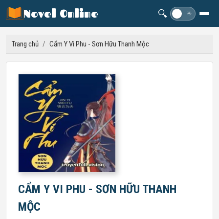
Novel Online
🔍
☽
☀
Trang chủ
/
Cẩm Y Vi Phu - Sơn Hữu Thanh Mộc
CẨM Y VI PHU - SƠN HỮU THANH
MỘC