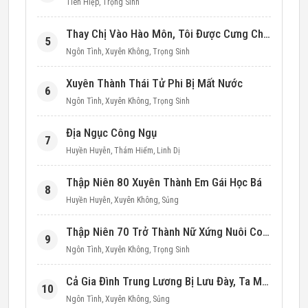
Tiên Hiệp
,
Trọng Sinh
Thay Chị Vào Hào Môn, Tôi Được Cưng Chiều Hết Mực (Thập Niên 90)
5
Ngôn Tình
,
Xuyên Không
,
Trọng Sinh
Xuyên Thành Thái Tử Phi Bị Mất Nước
6
Ngôn Tình
,
Xuyên Không
,
Trọng Sinh
Địa Ngục Công Ngụ
7
Huyền Huyễn
,
Thám Hiểm
,
Linh Dị
Thập Niên 80 Xuyên Thành Em Gái Học Bá
8
Huyền Huyễn
,
Xuyên Không
,
Sủng
Thập Niên 70 Trở Thành Nữ Xứng Nuôi Con Làm Giàu
9
Ngôn Tình
,
Xuyên Không
,
Trọng Sinh
Cả Gia Đình Trung Lương Bị Lưu Đày, Ta Mang Không Gian Cứu Cả Nhà
10
Ngôn Tình
,
Xuyên Không
,
Sủng