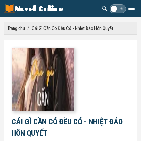
Novel Online
🔍
☽
☀
Trang chủ
/
Cái Gì Cần Có Đều Có - Nhiệt Đáo Hôn Quyết
CÁI GÌ CẦN CÓ ĐỀU CÓ - NHIỆT ĐÁO
HÔN QUYẾT