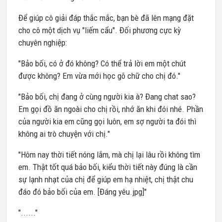
Để giúp cô giải đáp thắc mắc, bạn bè đã lên mạng đặt
cho cô một dịch vụ "liếm cẩu". Đối phương cực kỳ
chuyên nghiệp:
"Bảo bối, có ở đó không? Có thể trả lời em một chút
được không? Em vừa mới học gõ chữ cho chị đó."
"Bảo bối, chị đang ở cùng người kia à? Đang chat sao?
Em gọi đồ ăn ngoài cho chị rồi, nhớ ăn khi đói nhé. Phần
của người kia em cũng gọi luôn, em sợ người ta đói thì
không ai trò chuyện với chị."
"Hôm nay thời tiết nóng lắm, mà chị lại lâu rồi không tìm
em. Thật tốt quá bảo bối, kiểu thời tiết này đúng là cần
sự lạnh nhạt của chị để giúp em hạ nhiệt, chị thật chu
đáo đó bảo bối của em. [Đáng yêu.jpg]"
"......"