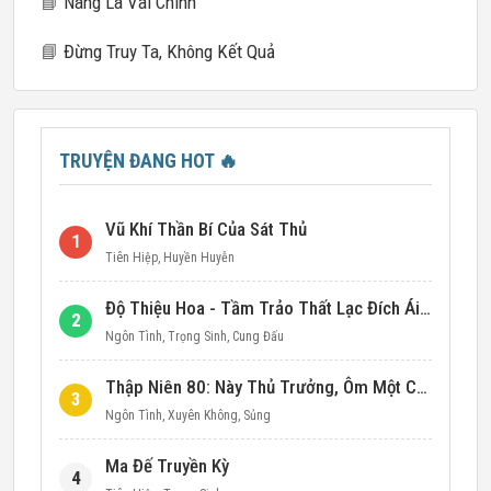
📘
Nàng Là Vai Chính
📘
Đừng Truy Ta, Không Kết Quả
TRUYỆN ĐANG HOT
🔥
Vũ Khí Thần Bí Của Sát Thủ
1
Tiên Hiệp
,
Huyền Huyễn
Độ Thiệu Hoa - Tầm Trảo Thất Lạc Đích Ái Tình
2
Ngôn Tình
,
Trọng Sinh
,
Cung Đấu
Thập Niên 80: Này Thủ Trưởng, Ôm Một Cái Đi!
3
Ngôn Tình
,
Xuyên Không
,
Sủng
Ma Đế Truyền Kỳ
4