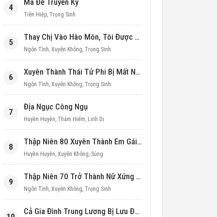
Ma Đế Truyền Kỳ
4
Tiên Hiệp
,
Trọng Sinh
Thay Chị Vào Hào Môn, Tôi Được Cưng Chiều Hết Mực (Thập Niên 90)
5
Ngôn Tình
,
Xuyên Không
,
Trọng Sinh
Xuyên Thành Thái Tử Phi Bị Mất Nước
6
Ngôn Tình
,
Xuyên Không
,
Trọng Sinh
Địa Ngục Công Ngụ
7
Huyền Huyễn
,
Thám Hiểm
,
Linh Dị
Thập Niên 80 Xuyên Thành Em Gái Học Bá
8
Huyền Huyễn
,
Xuyên Không
,
Sủng
Thập Niên 70 Trở Thành Nữ Xứng Nuôi Con Làm Giàu
9
Ngôn Tình
,
Xuyên Không
,
Trọng Sinh
Cả Gia Đình Trung Lương Bị Lưu Đày, Ta Mang Không Gian Cứu Cả Nhà
10