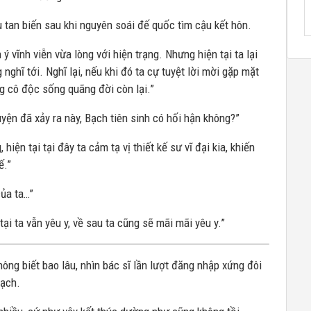
 tan biến sau khi nguyên soái đế quốc tìm cậu kết hôn.
ý vĩnh viễn vừa lòng với hiện trạng. Nhưng hiện tại ta lại
 nghĩ tới. Nghĩ lại, nếu khi đó ta cự tuyệt lời mời gặp mặt
ng cô độc sống quãng đời còn lại.”
uyện đã xảy ra này, Bạch tiên sinh có hối hận không?”
hiện tại tại đây ta cảm tạ vị thiết kế sư vĩ đại kia, khiến
ế.”
của ta…”
 tại ta vẫn yêu y, về sau ta cũng sẽ mãi mãi yêu y.”
hông biết bao lâu, nhìn bác sĩ lần lượt đăng nhập xứng đôi
oạch.