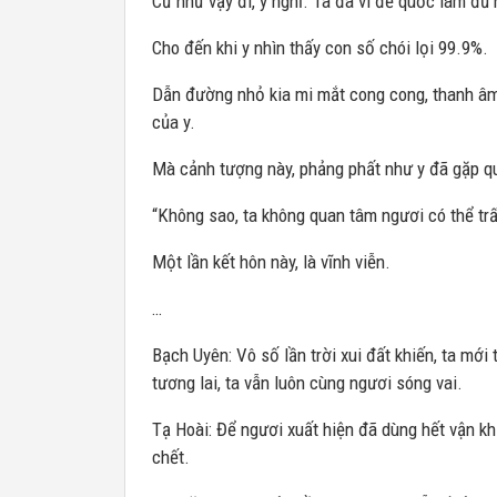
Cứ như vậy đi, y nghĩ. Ta đã vì đế quốc làm đủ
Cho đến khi y nhìn thấy con số chói lọi 99.9%.
Dẫn đường nhỏ kia mi mắt cong cong, thanh âm
của y.
Mà cảnh tượng này, phảng phất như y đã gặp q
“Không sao, ta không quan tâm ngươi có thể trấ
Một lần kết hôn này, là vĩnh viễn.
…
Bạch Uyên: Vô số lần trời xui đất khiến, ta mới
tương lai, ta vẫn luôn cùng ngươi sóng vai.
Tạ Hoài: Để ngươi xuất hiện đã dùng hết vận k
chết.