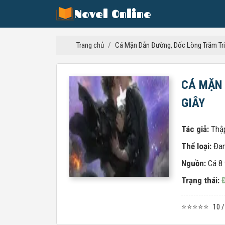
Novel Online
Trang chủ
/
Cá Mặn Dẫn Đường, Dốc Lòng Trăm Tri
CÁ MẶN 
GIÂY
Tác giả:
Thậ
Thể loại:
Đa
Nguồn:
Cá 8 
Trạng thái:
⭐⭐⭐⭐⭐
10 /