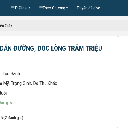
☰
Thể loại
☰
Theo Chương
Truyện đã đọc
▼
▼
ệu Giây
DẪN ĐƯỜNG, DỐC LÒNG TRĂM TRIỆU
p Lục Sanh
m Mỹ
,
Trọng Sinh
,
Đô Thị
,
Khác
tuổi
Đang ra
 5 (2 đánh giá)