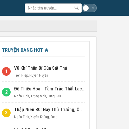
🔍
☽
☀
TRUYỆN ĐANG HOT
🔥
Vũ Khí Thần Bí Của Sát Thủ
1
Tiên Hiệp
,
Huyền Huyễn
Độ Thiệu Hoa - Tầm Trảo Thất Lạc Đích Ái Tình
2
Ngôn Tình
,
Trọng Sinh
,
Cung Đấu
Thập Niên 80: Này Thủ Trưởng, Ôm Một Cái Đi!
3
Ngôn Tình
,
Xuyên Không
,
Sủng