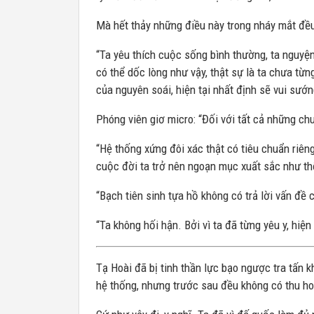
Mà hết thảy những điều này trong nháy mắt đều
“Ta yêu thích cuộc sống bình thường, ta nguyện 
có thể dốc lòng như vậy, thật sự là ta chưa từng
của nguyên soái, hiện tại nhất định sẽ vui sướ
Phóng viên giơ micro: “Đối với tất cả những ch
“Hệ thống xứng đôi xác thật có tiêu chuẩn riêng, 
cuộc đời ta trở nên ngoạn mục xuất sắc như th
“Bạch tiên sinh tựa hồ không có trả lời vấn đề 
“Ta không hối hận. Bởi vì ta đã từng yêu y, hiện
Tạ Hoài đã bị tinh thần lực bạo ngược tra tấn k
hệ thống, nhưng trước sau đều không có thu h