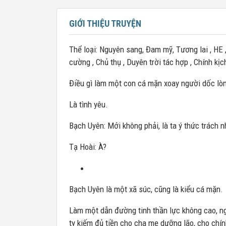
GIỚI THIỆU TRUYỆN
Thể loại: Nguyên sang, Đam mỹ, Tương lai , HE 
cường , Chủ thụ , Duyên trời tác hợp , Chính kịc
Điều gì làm một con cá mặn xoay người dốc lò
Là tình yêu.
Bạch Uyên: Mới không phải, là ta ý thức trách n
Tạ Hoài: À?
Bạch Uyên là một xã súc, cũng là kiểu cá mặn.
Làm một dẫn đường tinh thần lực không cao, ng
ty kiếm đủ tiền cho cha mẹ dưỡng lão, cho chí