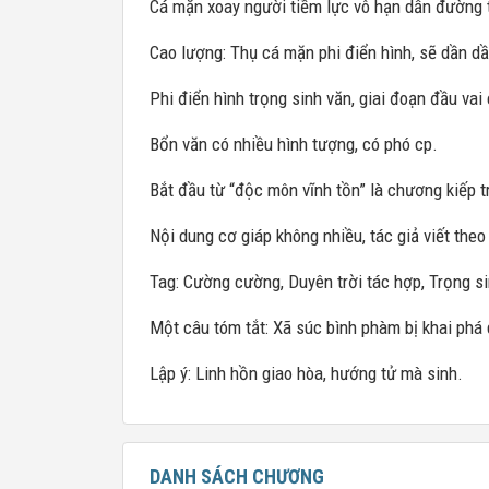
Cá mặn xoay người tiềm lực vô hạn dẫn đường t
Cao lượng: Thụ cá mặn phi điển hình, sẽ dần d
Phi điển hình trọng sinh văn, giai đoạn đầu vai
Bổn văn có nhiều hình tượng, có phó cp.
Bắt đầu từ “độc môn vĩnh tồn” là chương kiếp t
Nội dung cơ giáp không nhiều, tác giả viết theo
Tag: Cường cường, Duyên trời tác hợp, Trọng si
Một câu tóm tắt: Xã súc bình phàm bị khai phá
Lập ý: Linh hồn giao hòa, hướng tử mà sinh.
DANH SÁCH CHƯƠNG