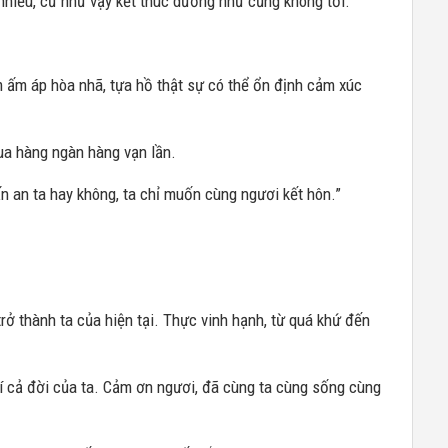
 nhiều, cứ như vậy kết thúc dường như cũng không tồi.
 ấm áp hòa nhã, tựa hồ thật sự có thể ổn định cảm xúc
ua hàng ngàn hàng vạn lần.
n an ta hay không, ta chỉ muốn cùng ngươi kết hôn.”
 trở thành ta của hiện tại. Thực vinh hạnh, từ quá khứ đến
hí cả đời của ta. Cảm ơn ngươi, đã cùng ta cùng sống cùng