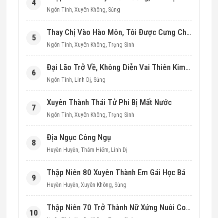
4
Ngôn Tình
,
Xuyên Không
,
Sủng
Thay Chị Vào Hào Môn, Tôi Được Cưng Chiều Hết Mực (Thập Niên 90)
5
Ngôn Tình
,
Xuyên Không
,
Trọng Sinh
Đại Lão Trở Về, Không Diễn Vai Thiên Kim Giả Nữa
6
Ngôn Tình
,
Linh Dị
,
Sủng
Xuyên Thành Thái Tử Phi Bị Mất Nước
7
Ngôn Tình
,
Xuyên Không
,
Trọng Sinh
Địa Ngục Công Ngụ
8
Huyền Huyễn
,
Thám Hiểm
,
Linh Dị
Thập Niên 80 Xuyên Thành Em Gái Học Bá
9
Huyền Huyễn
,
Xuyên Không
,
Sủng
Thập Niên 70 Trở Thành Nữ Xứng Nuôi Con Làm Giàu
10