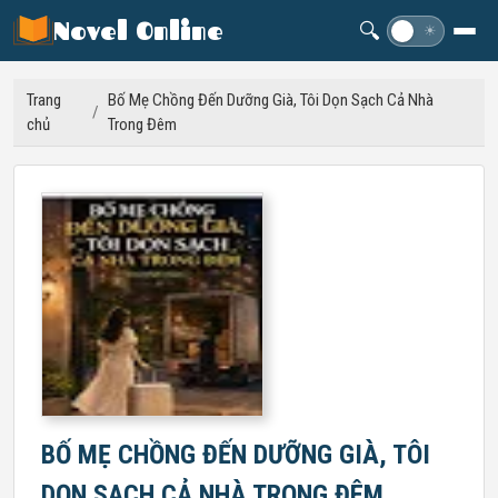
Novel Online
🔍
☽
☀
Trang
Bố Mẹ Chồng Đến Dưỡng Già, Tôi Dọn Sạch Cả Nhà
/
chủ
Trong Đêm
BỐ MẸ CHỒNG ĐẾN DƯỠNG GIÀ, TÔI
DỌN SẠCH CẢ NHÀ TRONG ĐÊM