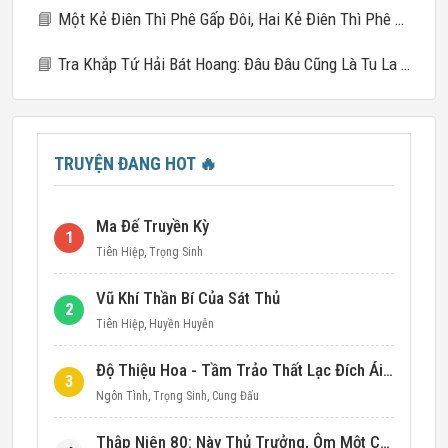
📘
Một Kẻ Điên Thì Phê Gấp Đôi, Hai Kẻ Điên Thì Phê Gấp Mười
📘
Tra Khắp Tứ Hải Bát Hoang: Đâu Đâu Cũng Là Tu La Tràng
TRUYỆN ĐANG HOT
🔥
Ma Đế Truyền Kỳ
1
Tiên Hiệp
,
Trọng Sinh
Vũ Khí Thần Bí Của Sát Thủ
2
Tiên Hiệp
,
Huyền Huyễn
Độ Thiệu Hoa - Tầm Trảo Thất Lạc Đích Ái Tình
3
Ngôn Tình
,
Trọng Sinh
,
Cung Đấu
Thập Niên 80: Này Thủ Trưởng, Ôm Một Cái Đi!