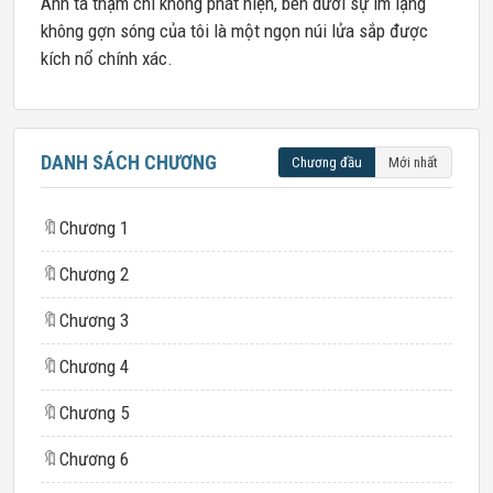
Anh ta thậm chí không phát hiện, bên dưới sự im lặng
không gợn sóng của tôi là một ngọn núi lửa sắp được
kích nổ chính xác.
DANH SÁCH CHƯƠNG
Chương đầu
Mới nhất
🔖
Chương 1
🔖
Chương 2
🔖
Chương 3
🔖
Chương 4
🔖
Chương 5
🔖
Chương 6