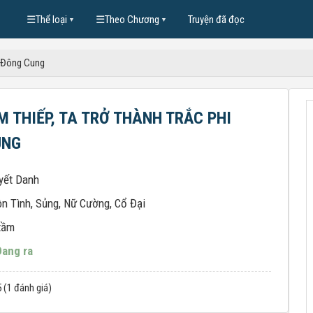
☰
Thể loại
☰
Theo Chương
Truyện đã đọc
▼
▼
i Đông Cung
ÀM THIẾP, TA TRỞ THÀNH TRẮC PHI
UNG
yết Danh
n Tình
,
Sủng
,
Nữ Cường
,
Cổ Đại
tầm
Đang ra
5 (1 đánh giá)