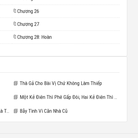
🔖
Chương 26
🔖
Chương 27
🔖
Chương 28: Hoàn
📘
Thà Gả Cho Bài Vị Chứ Không Làm Thiếp
📘
Một Kẻ Điên Thì Phê Gấp Đôi, Hai Kẻ Điên Thì Phê Gấp Mười
ràng
📘
Bẫy Tình Vì Căn Nhà Cũ