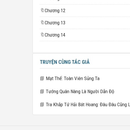
🔖
Chương 12
🔖
Chương 13
🔖
Chương 14
TRUYỆN CÙNG TÁC GIẢ
📘
Mạt Thế: Toàn Viên Sủng Ta
📘
Tướng Quân Nàng Là Người Dẫn Độ
📘
Tra Khắp Tứ Hải Bát Hoang: Đâu Đâu Cũng Là Tu La T