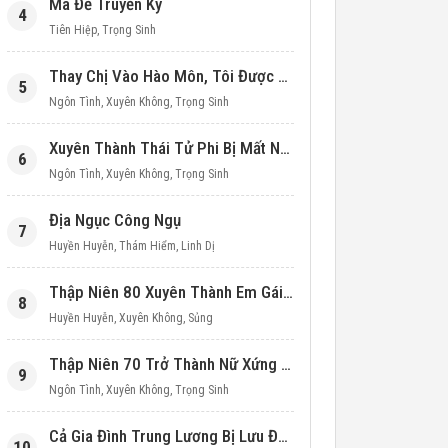
Ma Đế Truyền Kỳ
4
Tiên Hiệp
,
Trọng Sinh
Thay Chị Vào Hào Môn, Tôi Được Cưng Chiều Hết Mực (Thập Niên 90)
5
Ngôn Tình
,
Xuyên Không
,
Trọng Sinh
Xuyên Thành Thái Tử Phi Bị Mất Nước
6
Ngôn Tình
,
Xuyên Không
,
Trọng Sinh
Địa Ngục Công Ngụ
7
Huyền Huyễn
,
Thám Hiểm
,
Linh Dị
Thập Niên 80 Xuyên Thành Em Gái Học Bá
8
Huyền Huyễn
,
Xuyên Không
,
Sủng
Thập Niên 70 Trở Thành Nữ Xứng Nuôi Con Làm Giàu
9
Ngôn Tình
,
Xuyên Không
,
Trọng Sinh
Cả Gia Đình Trung Lương Bị Lưu Đày, Ta Mang Không Gian Cứu Cả Nhà
10