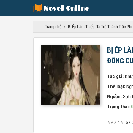
Novel Online
Trang chủ
/
Bị Ép Làm Thiếp, Ta Trở Thành Trắc Ph
BỊ ÉP L
ĐÔNG C
Tác giả:
Khu
Thể loại:
Ngô
Nguồn:
Sưu 
Trạng thái:
⭐⭐⭐⭐⭐
6 / 