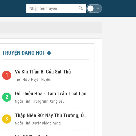
🔍
☽
☀
TRUYỆN ĐANG HOT
🔥
Vũ Khí Thần Bí Của Sát Thủ
1
Tiên Hiệp
,
Huyền Huyễn
Độ Thiệu Hoa - Tầm Trảo Thất Lạc Đích Ái Tình
2
Ngôn Tình
,
Trọng Sinh
,
Cung Đấu
Thập Niên 80: Này Thủ Trưởng, Ôm Một Cái Đi!
3
Ngôn Tình
,
Xuyên Không
,
Sủng