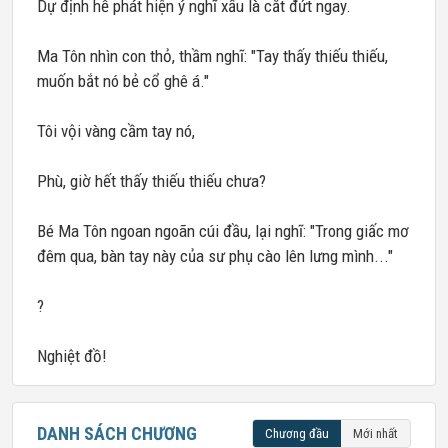
Dự định hễ phát hiện ý nghĩ xấu là cắt đứt ngay.
Ma Tôn nhìn con thỏ, thầm nghĩ: "Tay thấy thiếu thiếu,
muốn bắt nó bẻ cổ ghê á."
Tôi vội vàng cầm tay nó,
Phù, giờ hết thấy thiếu thiếu chưa?
Bé Ma Tôn ngoan ngoãn cúi đầu, lại nghĩ: "Trong giấc mơ
đêm qua, bàn tay này của sư phụ cào lên lưng mình..."
?
Nghiệt đồ!
DANH SÁCH CHƯƠNG
Chương đầu
Mới nhất