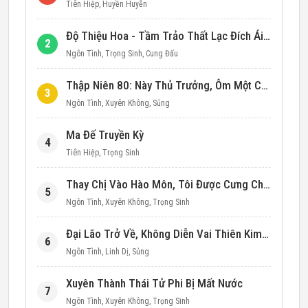
Tiên Hiệp
,
Huyền Huyễn
Độ Thiệu Hoa - Tầm Trảo Thất Lạc Đích Ái Tình
2
Ngôn Tình
,
Trọng Sinh
,
Cung Đấu
Thập Niên 80: Này Thủ Trưởng, Ôm Một Cái Đi!
3
Ngôn Tình
,
Xuyên Không
,
Sủng
Ma Đế Truyền Kỳ
4
Tiên Hiệp
,
Trọng Sinh
Thay Chị Vào Hào Môn, Tôi Được Cưng Chiều Hết Mực (Thập Niên 90)
5
Ngôn Tình
,
Xuyên Không
,
Trọng Sinh
Đại Lão Trở Về, Không Diễn Vai Thiên Kim Giả Nữa
6
Ngôn Tình
,
Linh Dị
,
Sủng
Xuyên Thành Thái Tử Phi Bị Mất Nước
7
Ngôn Tình
,
Xuyên Không
,
Trọng Sinh