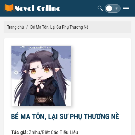
Novel Online
🔍
☽
☀
Trang chủ
/
Bé Ma Tôn, Lại Sư Phụ Thương Nè
BÉ MA TÔN, LẠI SƯ PHỤ THƯƠNG NÈ
Tác giả:
Zhihu/Biệt Cảo Tiếu Liễu