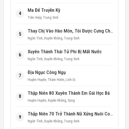
Ma Đế Truyền Kỳ
4
Tiên Hiệp
,
Trọng Sinh
Thay Chị Vào Hào Môn, Tôi Được Cưng Chiều Hết Mực (Thập Niên 90)
5
Ngôn Tình
,
Xuyên Không
,
Trọng Sinh
Xuyên Thành Thái Tử Phi Bị Mất Nước
6
Ngôn Tình
,
Xuyên Không
,
Trọng Sinh
Địa Ngục Công Ngụ
7
Huyền Huyễn
,
Thám Hiểm
,
Linh Dị
Thập Niên 80 Xuyên Thành Em Gái Học Bá
8
Huyền Huyễn
,
Xuyên Không
,
Sủng
Thập Niên 70 Trở Thành Nữ Xứng Nuôi Con Làm Giàu
9
Ngôn Tình
,
Xuyên Không
,
Trọng Sinh