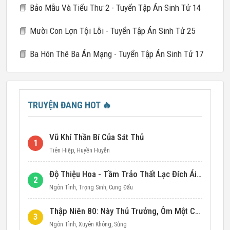
📘
Bảo Mẫu Và Tiểu Thư 2 - Tuyển Tập Án Sinh Tử 14
📘
Mười Con Lợn Tội Lỗi - Tuyển Tập Án Sinh Tử 25
📘
Ba Hôn Thê Ba Án Mạng - Tuyển Tập Án Sinh Tử 17
TRUYỆN ĐANG HOT
🔥
Vũ Khí Thần Bí Của Sát Thủ
1
Tiên Hiệp
,
Huyền Huyễn
Độ Thiệu Hoa - Tầm Trảo Thất Lạc Đích Ái Tình
2
Ngôn Tình
,
Trọng Sinh
,
Cung Đấu
Thập Niên 80: Này Thủ Trưởng, Ôm Một Cái Đi!
3
Ngôn Tình
,
Xuyên Không
,
Sủng