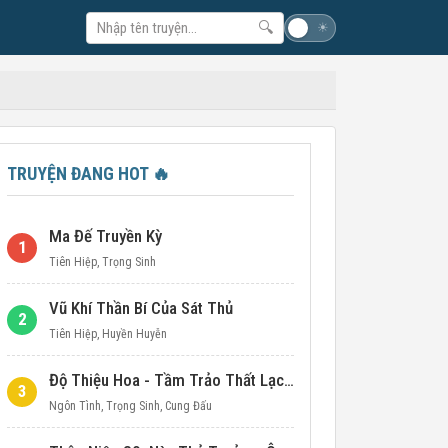
🔍
☽
☀
TRUYỆN ĐANG HOT
🔥
Ma Đế Truyền Kỳ
1
Tiên Hiệp
,
Trọng Sinh
Vũ Khí Thần Bí Của Sát Thủ
2
Tiên Hiệp
,
Huyền Huyễn
Độ Thiệu Hoa - Tầm Trảo Thất Lạc Đích Ái Tình
3
Ngôn Tình
,
Trọng Sinh
,
Cung Đấu