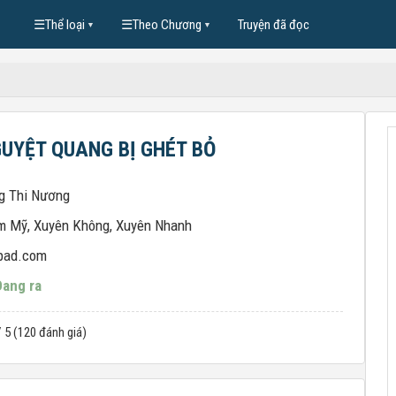
☰
Thể loại
☰
Theo Chương
Truyện đã đọc
▼
▼
UYỆT QUANG BỊ GHÉT BỎ
g Thi Nương
m Mỹ
,
Xuyên Không
,
Xuyên Nhanh
pad.com
Đang ra
/ 5 (120 đánh giá)