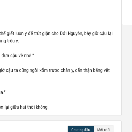
ể giết luôn y để trút giận cho Đới Nguyên, bây giờ cậu lại
ng trêu y:
 đưa cậu về nhé."
giờ cậu ta cũng ngồi xổm trước chân y, cẩn thận băng vết
a."
 lại giữa hai thời không.
Chương đầu
Mới nhất