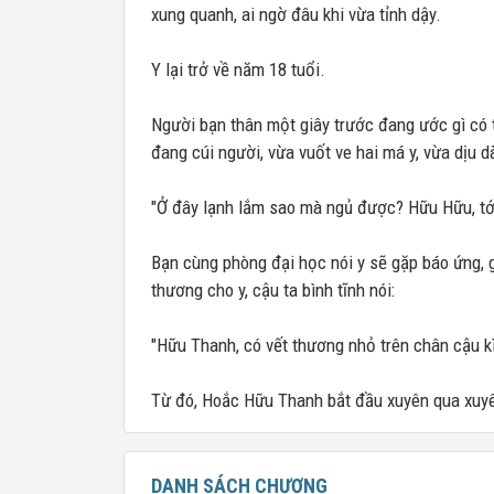
xung quanh, ai ngờ đâu khi vừa tỉnh dậy.
Y lại trở về năm 18 tuổi.
Người bạn thân một giây trước đang ước gì có th
đang cúi người, vừa vuốt ve hai má y, vừa dịu dà
"Ở đây lạnh lắm sao mà ngủ được? Hữu Hữu, tớ
Bạn cùng phòng đại học nói y sẽ gặp báo ứng, 
thương cho y, cậu ta bình tĩnh nói:
"Hữu Thanh, có vết thương nhỏ trên chân cậu kì
Từ đó, Hoắc Hữu Thanh bắt đầu xuyên qua xuyên
DANH SÁCH CHƯƠNG