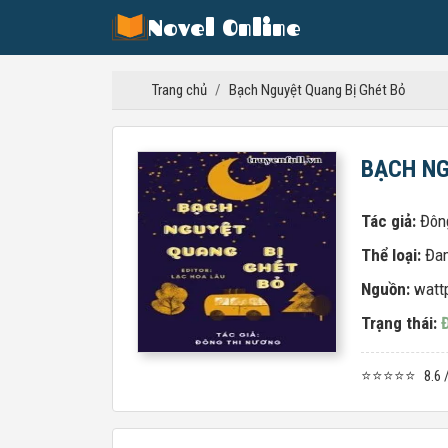
Novel Online
Trang chủ
/
Bạch Nguyệt Quang Bị Ghét Bỏ
BẠCH NG
Tác giả:
Đôn
Thể loại:
Đa
Nguồn:
watt
Trạng thái:
⭐⭐⭐⭐⭐
8.6 