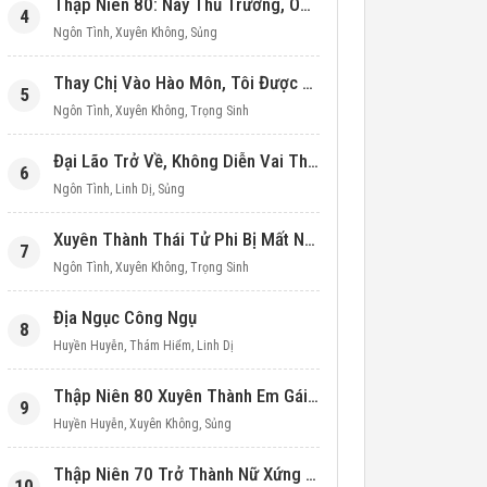
Thập Niên 80: Này Thủ Trưởng, Ôm Một Cái Đi!
4
Ngôn Tình
,
Xuyên Không
,
Sủng
Thay Chị Vào Hào Môn, Tôi Được Cưng Chiều Hết Mực (Thập Niên 90)
5
Ngôn Tình
,
Xuyên Không
,
Trọng Sinh
Đại Lão Trở Về, Không Diễn Vai Thiên Kim Giả Nữa
6
Ngôn Tình
,
Linh Dị
,
Sủng
Xuyên Thành Thái Tử Phi Bị Mất Nước
7
Ngôn Tình
,
Xuyên Không
,
Trọng Sinh
Địa Ngục Công Ngụ
8
Huyền Huyễn
,
Thám Hiểm
,
Linh Dị
Thập Niên 80 Xuyên Thành Em Gái Học Bá
9
Huyền Huyễn
,
Xuyên Không
,
Sủng
Thập Niên 70 Trở Thành Nữ Xứng Nuôi Con Làm Giàu
10