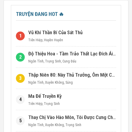
TRUYỆN ĐANG HOT
🔥
Vũ Khí Thần Bí Của Sát Thủ
1
Tiên Hiệp
,
Huyền Huyễn
Độ Thiệu Hoa - Tầm Trảo Thất Lạc Đích Ái Tình
2
Ngôn Tình
,
Trọng Sinh
,
Cung Đấu
Thập Niên 80: Này Thủ Trưởng, Ôm Một Cái Đi!
3
Ngôn Tình
,
Xuyên Không
,
Sủng
Ma Đế Truyền Kỳ
4
Tiên Hiệp
,
Trọng Sinh
Thay Chị Vào Hào Môn, Tôi Được Cưng Chiều Hết Mực (Thập Niên 90)
5
Ngôn Tình
,
Xuyên Không
,
Trọng Sinh