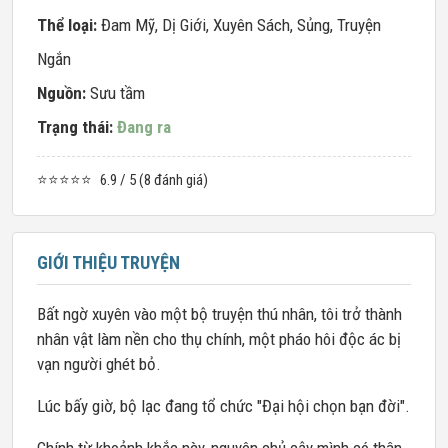
Thể loại:
Đam Mỹ
,
Dị Giới
,
Xuyên Sách
,
Sủng
,
Truyện
Ngắn
Nguồn:
Sưu tầm
Trạng thái:
Đang ra
⭐⭐⭐⭐⭐
6.9 / 5 (8 đánh giá)
GIỚI THIỆU TRUYỆN
Bất ngờ xuyên vào một bộ truyện thú nhân, tôi trở thành
nhân vật làm nền cho thụ chính, một pháo hôi độc ác bị
vạn người ghét bỏ.
Lúc bấy giờ, bộ lạc đang tổ chức "Đại hội chọn bạn đời".