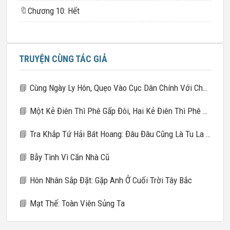
🔖
Chương 10: Hết
TRUYỆN CÙNG TÁC GIẢ
📘
Cùng Ngày Ly Hôn, Quẹo Vào Cục Dân Chính Với Chú Nhỏ Của Chồng Cũ
📘
Một Kẻ Điên Thì Phê Gấp Đôi, Hai Kẻ Điên Thì Phê Gấp Mười
📘
Tra Khắp Tứ Hải Bát Hoang: Đâu Đâu Cũng Là Tu La Tràng
📘
Bẫy Tình Vì Căn Nhà Cũ
📘
Hôn Nhân Sắp Đặt: Gặp Anh Ở Cuối Trời Tây Bắc
📘
Mạt Thế: Toàn Viên Sủng Ta