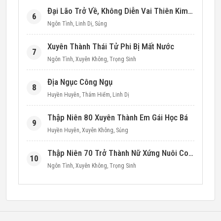
Đại Lão Trở Về, Không Diễn Vai Thiên Kim Giả Nữa
6
Ngôn Tình
,
Linh Dị
,
Sủng
Xuyên Thành Thái Tử Phi Bị Mất Nước
7
Ngôn Tình
,
Xuyên Không
,
Trọng Sinh
Địa Ngục Công Ngụ
8
Huyền Huyễn
,
Thám Hiểm
,
Linh Dị
Thập Niên 80 Xuyên Thành Em Gái Học Bá
9
Huyền Huyễn
,
Xuyên Không
,
Sủng
Thập Niên 70 Trở Thành Nữ Xứng Nuôi Con Làm Giàu
10
Ngôn Tình
,
Xuyên Không
,
Trọng Sinh