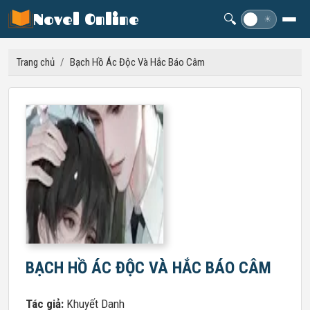
Novel Online
🔍
☽
☀
Trang chủ
/
Bạch Hồ Ác Độc Và Hắc Báo Câm
BẠCH HỒ ÁC ĐỘC VÀ HẮC BÁO CÂM
Tác giả:
Khuyết Danh