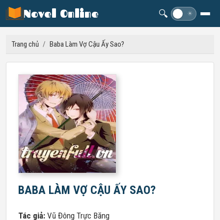
Novel Online
🔍
☽
☀
Trang chủ
/
Baba Làm Vợ Cậu Ấy Sao?
BABA LÀM VỢ CẬU ẤY SAO?
Tác giả:
Vũ Đông Trực Băng