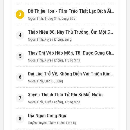
Độ Thiệu Hoa - Tầm Trảo Thất Lạc Đích Ái Tình
3
Ngôn Tình
,
Trọng Sinh
,
Cung Đấu
Thập Niên 80: Này Thủ Trưởng, Ôm Một Cái Đi!
4
Ngôn Tình
,
Xuyên Không
,
Sủng
Thay Chị Vào Hào Môn, Tôi Được Cưng Chiều Hết Mực (Thập Niên 90)
5
Ngôn Tình
,
Xuyên Không
,
Trọng Sinh
Đại Lão Trở Về, Không Diễn Vai Thiên Kim Giả Nữa
6
Ngôn Tình
,
Linh Dị
,
Sủng
Xuyên Thành Thái Tử Phi Bị Mất Nước
7
Ngôn Tình
,
Xuyên Không
,
Trọng Sinh
Địa Ngục Công Ngụ
8
Huyền Huyễn
,
Thám Hiểm
,
Linh Dị