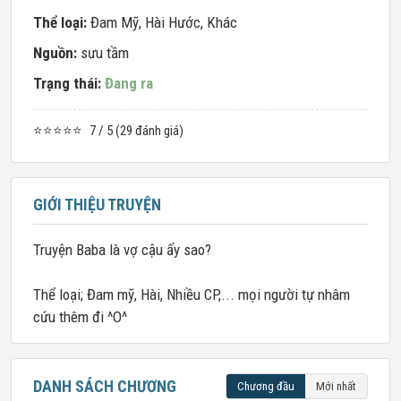
Thể loại:
Đam Mỹ
,
Hài Hước
,
Khác
Nguồn:
sưu tầm
Trạng thái:
Đang ra
⭐⭐⭐⭐⭐
7 / 5 (29 đánh giá)
GIỚI THIỆU TRUYỆN
Truyện Baba là vợ cậu ấy sao?
Thể loại; Đam mỹ, Hài, Nhiều CP,... mọi người tự nhâm
cứu thêm đi ^O^
DANH SÁCH CHƯƠNG
Chương đầu
Mới nhất