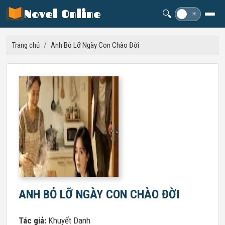
Novel Online
🔍
☽
☀
Trang chủ
/
Anh Bỏ Lỡ Ngày Con Chào Đời
ANH BỎ LỠ NGÀY CON CHÀO ĐỜI
Tác giả:
Khuyết Danh