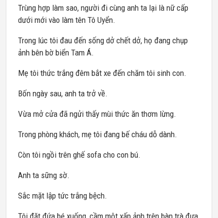
Trùng hợp làm sao, người đi cùng anh ta lại là nữ cấp
dưới mới vào làm tên Tô Uyển.
Trong lúc tôi đau đến sống dở chết dở, họ đang chụp
ảnh bên bờ biển Tam Á.
Mẹ tôi thức trắng đêm bắt xe đến chăm tôi sinh con.
Bốn ngày sau, anh ta trở về.
Vừa mở cửa đã ngửi thấy mùi thức ăn thơm lừng.
Trong phòng khách, mẹ tôi đang bế cháu dỗ dành.
Còn tôi ngồi trên ghế sofa cho con bú.
Anh ta sững sờ.
Sắc mặt lập tức trắng bệch.
Tôi đặt đứa bé xuống, cầm một xấp ảnh trên bàn trà đưa