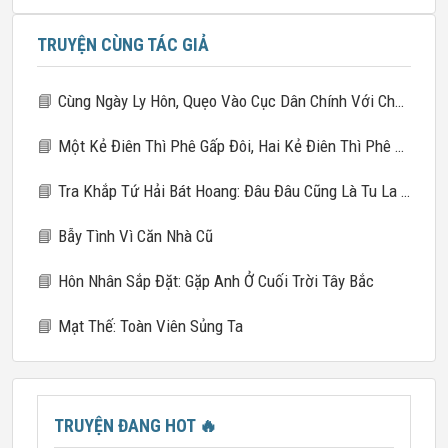
TRUYỆN CÙNG TÁC GIẢ
📘
Cùng Ngày Ly Hôn, Quẹo Vào Cục Dân Chính Với Chú Nhỏ Của Chồng Cũ
📘
Một Kẻ Điên Thì Phê Gấp Đôi, Hai Kẻ Điên Thì Phê Gấp Mười
📘
Tra Khắp Tứ Hải Bát Hoang: Đâu Đâu Cũng Là Tu La Tràng
📘
Bẫy Tình Vì Căn Nhà Cũ
📘
Hôn Nhân Sắp Đặt: Gặp Anh Ở Cuối Trời Tây Bắc
📘
Mạt Thế: Toàn Viên Sủng Ta
TRUYỆN ĐANG HOT
🔥