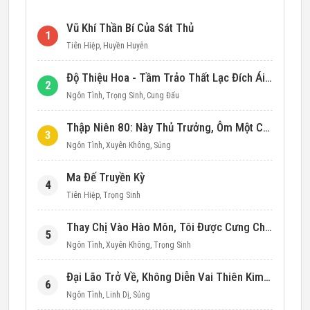
Vũ Khí Thần Bí Của Sát Thủ
1
Tiên Hiệp
,
Huyền Huyễn
Độ Thiệu Hoa - Tầm Trảo Thất Lạc Đích Ái Tình
2
Ngôn Tình
,
Trọng Sinh
,
Cung Đấu
Thập Niên 80: Này Thủ Trưởng, Ôm Một Cái Đi!
3
Ngôn Tình
,
Xuyên Không
,
Sủng
Ma Đế Truyền Kỳ
4
Tiên Hiệp
,
Trọng Sinh
Thay Chị Vào Hào Môn, Tôi Được Cưng Chiều Hết Mực (Thập Niên 90)
5
Ngôn Tình
,
Xuyên Không
,
Trọng Sinh
Đại Lão Trở Về, Không Diễn Vai Thiên Kim Giả Nữa
6
Ngôn Tình
,
Linh Dị
,
Sủng