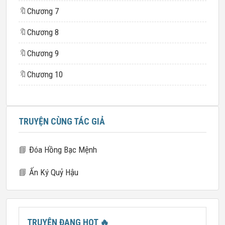
🔖
Chương 7
🔖
Chương 8
🔖
Chương 9
🔖
Chương 10
TRUYỆN CÙNG TÁC GIẢ
📘
Đóa Hồng Bạc Mệnh
📘
Ấn Ký Quỷ Hậu
TRUYỆN ĐANG HOT
🔥