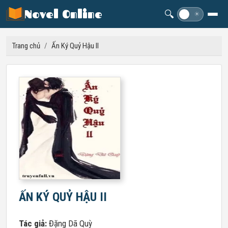
Novel Online
🔍
☽
☀
Trang chủ
/
Ấn Ký Quỷ Hậu II
ẤN KÝ QUỶ HẬU II
Tác giả:
Đặng Dã Quỳ