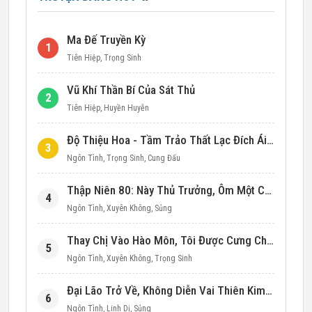
Ma Đế Truyền Kỳ
1
Tiên Hiệp
,
Trọng Sinh
Vũ Khí Thần Bí Của Sát Thủ
2
Tiên Hiệp
,
Huyền Huyễn
Độ Thiệu Hoa - Tầm Trảo Thất Lạc Đích Ái Tình
3
Ngôn Tình
,
Trọng Sinh
,
Cung Đấu
Thập Niên 80: Này Thủ Trưởng, Ôm Một Cái Đi!
4
Ngôn Tình
,
Xuyên Không
,
Sủng
Thay Chị Vào Hào Môn, Tôi Được Cưng Chiều Hết Mực (Thập Niên 90)
5
Ngôn Tình
,
Xuyên Không
,
Trọng Sinh
Đại Lão Trở Về, Không Diễn Vai Thiên Kim Giả Nữa
6
Ngôn Tình
,
Linh Dị
,
Sủng